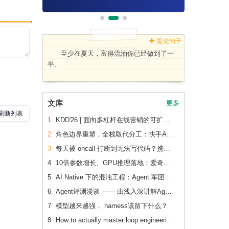
提交句子
至少在夏天，富得流油你已经做到了一
半。
文库
更多
1
KDD'26 | 面向多杠杆在线营销的可扩展、可追踪联合 增量建模
2
角色边界重塑，全栈取代分工：快手AI生产力体系成形
3
每天被 oncall 打断到无法写代码？携程机票前端用这套方法把重复问题解决了2/3
4
10倍参数增长、GPU推理落地：爱奇艺广告CVR模型的升级之路
5
AI Native 下的混沌工程：Agent 军团如何重新定义系统韧性验证
6
Agent评测漫谈 —— 由浅入深讲解Agent评测
7
模型越来越强， harness该留下什么？
8
How to actually master loop engineering