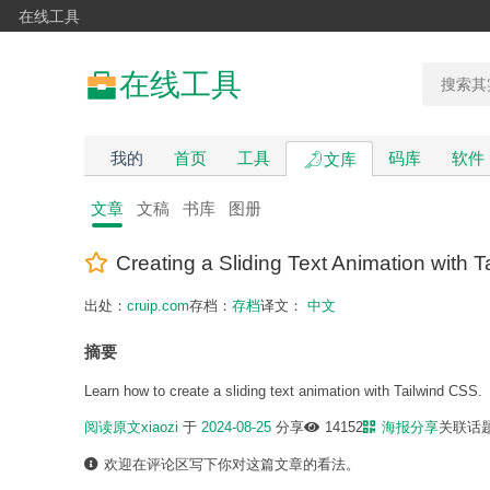
在线工具
在线工具
我的
首页
工具
码库
软件
文库
文章
文稿
书库
图册
Creating a Sliding Text Animation with 
出处：
cruip.com
存档：
存档
译文：
中文
摘要
Learn how to create a sliding text animation with Tailwind CSS.
阅读原文
xiaozi
于
2024-08-25
分享
14152
海报分享
关联话
欢迎在评论区写下你对这篇文章的看法。