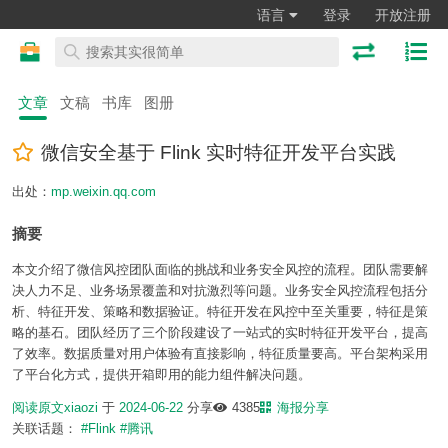
语言
登录
开放注册
文章
文稿
书库
图册
微信安全基于 Flink 实时特征开发平台实践
出处：
mp.weixin.qq.com
摘要
本文介绍了微信风控团队面临的挑战和业务安全风控的流程。团队需要解
决人力不足、业务场景覆盖和对抗激烈等问题。业务安全风控流程包括分
析、特征开发、策略和数据验证。特征开发在风控中至关重要，特征是策
略的基石。团队经历了三个阶段建设了一站式的实时特征开发平台，提高
了效率。数据质量对用户体验有直接影响，特征质量要高。平台架构采用
了平台化方式，提供开箱即用的能力组件解决问题。
阅读原文
xiaozi
于
2024-06-22
分享
4385
海报分享
关联话题：
#Flink
#腾讯