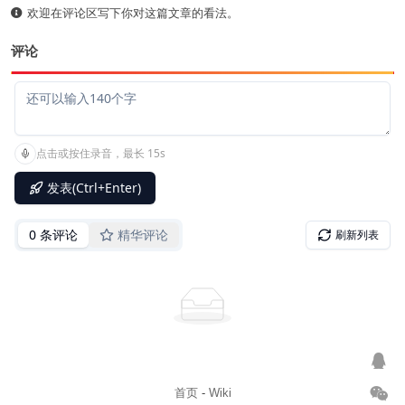
欢迎在评论区写下你对这篇文章的看法。
评论
首页
-
Wiki