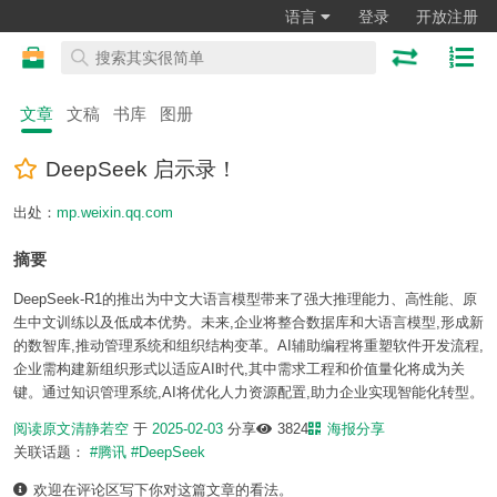
语言
登录
开放注册
文章
文稿
书库
图册
DeepSeek 启示录！
出处：
mp.weixin.qq.com
摘要
DeepSeek-R1的推出为中文大语言模型带来了强大推理能力、高性能、原
生中文训练以及低成本优势。未来,企业将整合数据库和大语言模型,形成新
的数智库,推动管理系统和组织结构变革。AI辅助编程将重塑软件开发流程,
企业需构建新组织形式以适应AI时代,其中需求工程和价值量化将成为关
键。通过知识管理系统,AI将优化人力资源配置,助力企业实现智能化转型。
阅读原文
清静若空
于
2025-02-03
分享
3824
海报分享
关联话题：
#腾讯
#DeepSeek
欢迎在评论区写下你对这篇文章的看法。