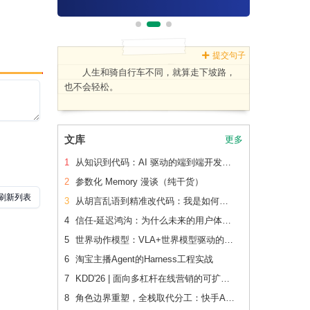
提交句子
人生和骑自行车不同，就算走下坡路，
也不会轻松。
文库
更多
1
从知识到代码：AI 驱动的端到端开发流水线（下篇）
2
参数化 Memory 漫谈（纯干货）
3
从胡言乱语到精准改代码：我是如何让 AI 读懂老项目的
4
信任-延迟鸿沟：为什么未来的用户体验会刻意变慢
5
世界动作模型：VLA+世界模型驱动的Physical AI 后训练范式跃迁
6
淘宝主播Agent的Harness工程实战
7
KDD'26 | 面向多杠杆在线营销的可扩展、可追踪联合 增量建模
8
角色边界重塑，全栈取代分工：快手AI生产力体系成形