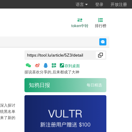
语言
登录
开放注册
token中转
排行榜
反馈
存到桌面
据说喜欢分享的,后来都成了大神
知鸦日报
每日精选
深入探讨
统黑名单
来了新的