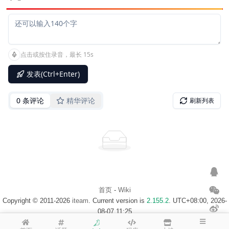
首页
-
Wiki
Copyright © 2011-2026
iteam
. Current version is
2.155.2
. UTC+08:00, 2026-
08-07 11:25
浙ICP备14020137号-1
$访客地图$