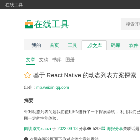
在线工具
在线工具
我的
首页
工具
码库
软件
文库
文章
文稿
书库
图册
基于 React Native 的动态列表方案探索
出处：
mp.weixin.qq.com
摘要
针对动态列表问题我们使用RN进行了一下探索尝试， 利用我们
顾一定的性能体验。
阅读原文
xiaozi
于
2022-09-13
分享
5206
海报分享
关联话
欢迎在评论区写下你对这篇文章的看法。