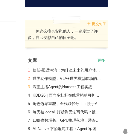
提交句子
你这么擅长安慰他人，一定度过了许
多，自己安慰自己的日子吧。
文库
更多
1
信任-延迟鸿沟：为什么未来的用户体验会刻意变慢
2
世界动作模型：VLA+世界模型驱动的Physical AI 后训练范式跃迁
3
淘宝主播Agent的Harness工程实战
4
KDD'26 | 面向多杠杆在线营销的可扩展、可追踪联合 增量建模
5
角色边界重塑，全栈取代分工：快手AI生产力体系成形
6
每天被 oncall 打断到无法写代码？携程机票前端用这套方法把重复问题解决了2/3
7
10倍参数增长、GPU推理落地：爱奇艺广告CVR模型的升级之路
8
AI Native 下的混沌工程：Agent 军团如何重新定义系统韧性验证