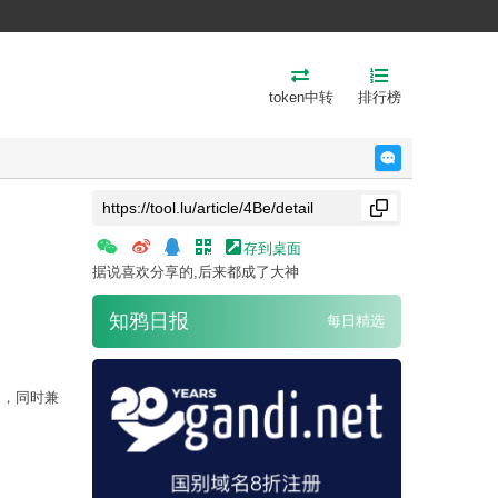
token中转
排行榜
反馈
存到桌面
据说喜欢分享的,后来都成了大神
知鸦日报
每日精选
力，同时兼