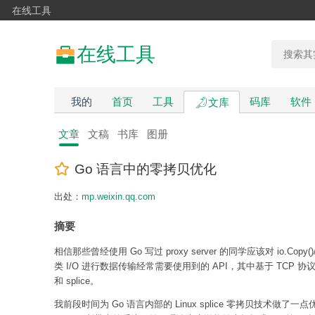
在线工具
在线工具
我的
首页
工具
码库
软件
文库
文章
文稿
书库
图册
Go 语言中的零拷贝优化
出处：
mp.weixin.qq.com
摘要
相信那些曾经使用 Go 写过 proxy server 的同学应该对 io.Copy()/
类 I/O 进行数据传输经常需要使用到的 API，其中基于 TCP 协议的
和 splice。
我前段时间为 Go 语言内部的 Linux splice 零拷贝技术做了一点