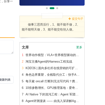
出发，分享一
提交句子
做事三思而后行，1、能不能不做，2、
能不能明天做，3、能不能交给别人做。
文库
更多
1
世界动作模型：VLA+世界模型驱动的Physical AI 后训练范式跃迁
2
淘宝主播Agent的Harness工程实战
3
KDD'26 | 面向多杠杆在线营销的可扩展、可追踪联合 增量建模
4
角色边界重塑，全栈取代分工：快手AI生产力体系成形
5
每天被 oncall 打断到无法写代码？携程机票前端用这套方法把重复问题解决了2/3
6
10倍参数增长、GPU推理落地：爱奇艺广告CVR模型的升级之路
7
AI Native 下的混沌工程：Agent 军团如何重新定义系统韧性验证
8
Agent评测漫谈 —— 由浅入深讲解Agent评测