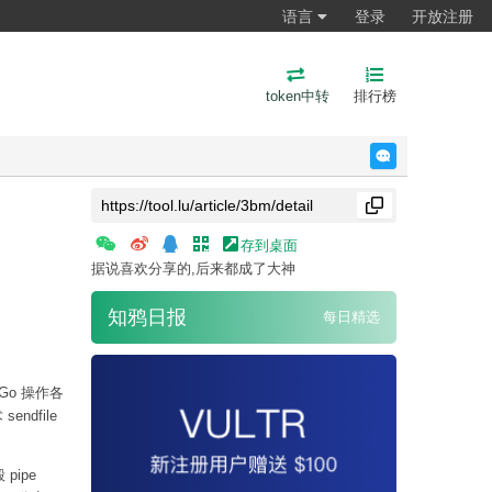
语言
登录
开放注册
token中转
排行榜
反馈
存到桌面
据说喜欢分享的,后来都成了大神
知鸦日报
每日精选
用 Go 操作各
ndfile
pipe