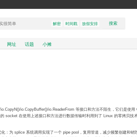
搜索
解密
时间戳
放假安排
网址
话题
小摊
io.CopyN()/io.CopyBuffer()/io.ReaderFrom 等接口和方法不陌生，它们是使
 socket 在使用上述接口和方法进行数据传输时利用到了 Linux 的零拷贝技术 se
优化：为 splice 系统调用实现了一个 pipe pool，复用管道，减少频繁创建和销毁 