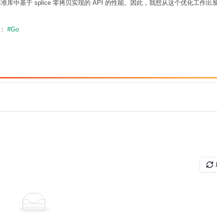
o 标准库中基于 splice 零拷贝实现的 API 的性能。因此，我想从这个优化工作
题：
#Go