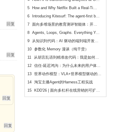
5
How and Why Netflix Built a Real-Time Distributed Graph: Part 3 — Querying the graph with gRPC execution API
6
Introducing Kitesurf: The agent-first browser that runs in V8 isolates on Cloudflare Workers
7
面向多维场景的教育测评智能体：开发应用与效果验证
8
Agents, Loops, Graphs. Everything You Need to Know in One Place.
9
从知识到代码：AI 驱动的端到端开发流水线（下篇）
10
参数化 Memory 漫谈（纯干货）
11
从胡言乱语到精准改代码：我是如何让 AI 读懂老项目的
12
信任-延迟鸿沟：为什么未来的用户体验会刻意变慢
13
世界动作模型：VLA+世界模型驱动的Physical AI 后训练范式跃迁
14
淘宝主播Agent的Harness工程实战
15
KDD'26 | 面向多杠杆在线营销的可扩展、可追踪联合 增量建模