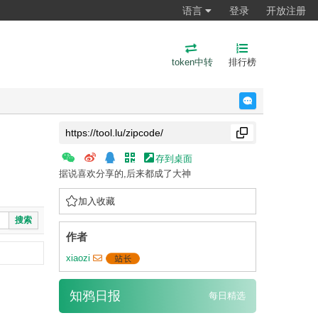
语言
登录
开放注册
token中转
排行榜
反馈
存到桌面
据说喜欢分享的,后来都成了大神
加入收藏
搜索
作者
xiaozi
知鸦日报
每日精选