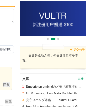
提交句子
失败是成功之母，但失败往往不孕不
育。
文库
更多
1
Emscripten embindのメモリ所有権を理解する ── コピー・ハンドル・ビューの使い分け
2
GEM Training: How Meta Doubled the Efficiency of Its LLM-Scale Ads Foundation Model
3
見守りパンダ降臨 ── Takumi Guardを全社展開
4
How AI is transforming analytics at Grab