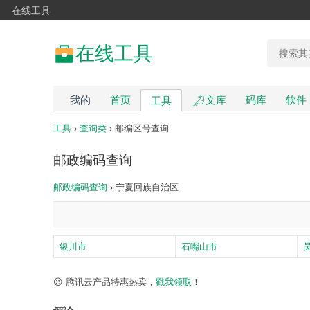
在线工具
在线工具
我的
首页
文库
码库
软件
工具
工具
›
查询类
› 邮编区号查询
邮政编码查询
邮政编码查询
› 宁夏回族自治区
银川市
石嘴山市
😉 腾讯云产品特惠热卖，
戳我领取
！