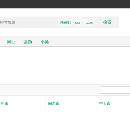
搜索
时间戳
ocr
latex
网址
话题
小摊
吴忠市
固原市
中卫市