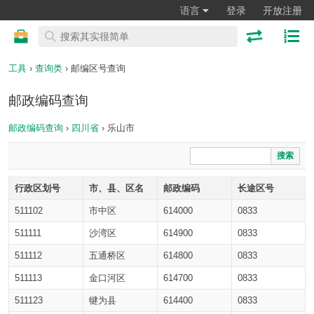
语言
登录
开放注册
工具
›
查询类
› 邮编区号查询
邮政编码查询
邮政编码查询
›
四川省
› 乐山市
搜索
行政区划号
市、县、区名
邮政编码
长途区号
511102
市中区
614000
0833
511111
沙湾区
614900
0833
511112
五通桥区
614800
0833
511113
金口河区
614700
0833
511123
犍为县
614400
0833