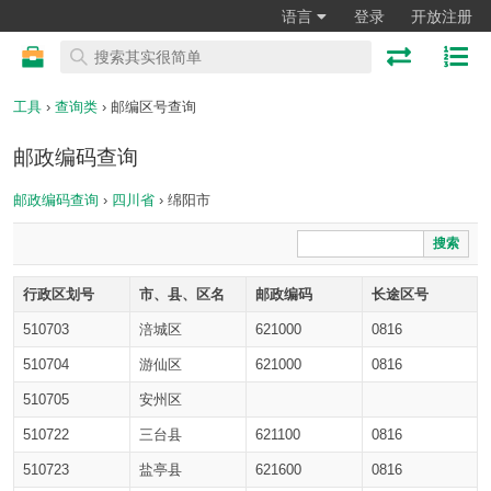
语言
登录
开放注册
工具
›
查询类
› 邮编区号查询
邮政编码查询
邮政编码查询
›
四川省
› 绵阳市
搜索
行政区划号
市、县、区名
邮政编码
长途区号
510703
涪城区
621000
0816
510704
游仙区
621000
0816
510705
安州区
510722
三台县
621100
0816
510723
盐亭县
621600
0816