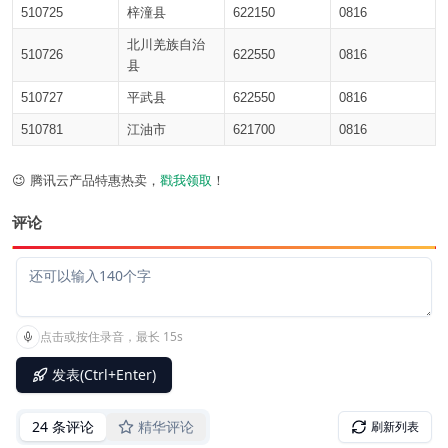
510725
梓潼县
622150
0816
北川羌族自治
510726
622550
0816
县
510727
平武县
622550
0816
510781
江油市
621700
0816
😉 腾讯云产品特惠热卖，
戳我领取
！
评论