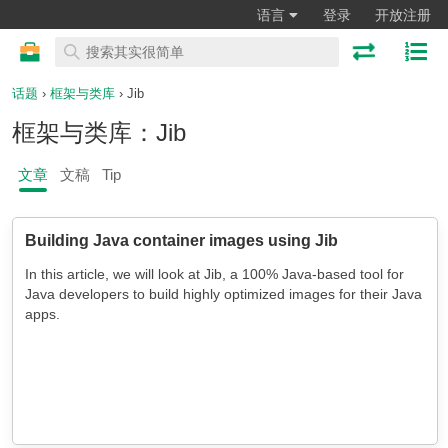
语言
登录
开放注册
话题
›
框架与类库
› Jib
框架与类库：Jib
文章
文稿
Tip
Building Java container images using Jib
In this article, we will look at Jib, a 100% Java-based tool for
Java developers to build highly optimized images for their Java
apps.