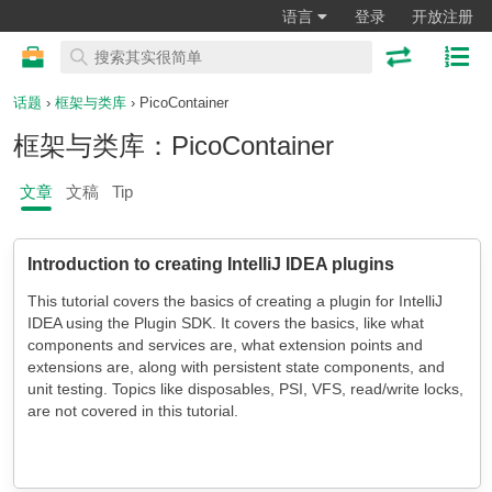
语言
登录
开放注册
话题
›
框架与类库
› PicoContainer
框架与类库：PicoContainer
文章
文稿
Tip
Introduction to creating IntelliJ IDEA plugins
This tutorial covers the basics of creating a plugin for IntelliJ
IDEA using the Plugin SDK. It covers the basics, like what
components and services are, what extension points and
extensions are, along with persistent state components, and
unit testing. Topics like disposables, PSI, VFS, read/write locks,
are not covered in this tutorial.