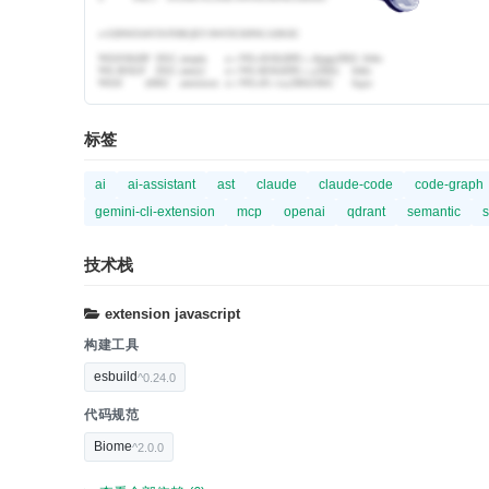
标签
ai
ai-assistant
ast
claude
claude-code
code-graph
gemini-cli-extension
mcp
openai
qdrant
semantic
s
技术栈
extension
javascript
构建工具
esbuild
^0.24.0
代码规范
Biome
^2.0.0