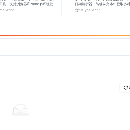
工具，支持浏览器和Node.js环境使
日期解析器，能够从文本中提取多
格式信息，支持多语言解析。
ypeScript
5k
TypeScript