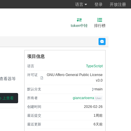
语言
登录
开放注册
token中转
排行榜
反馈
项目信息
语言
TypeScript
许可证
GNU Affero General Public License
L查看器等
v3.0
默认分支
main
ub 上查看
所有者
giancarloerra
User
创建时间
2026-02-26
最近提交
1周前
最近更新
6天前