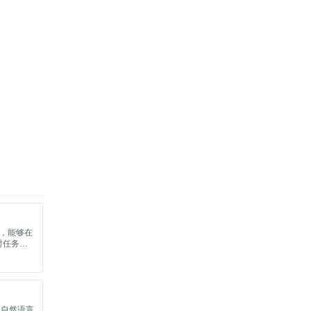
理，能够在
时任务跟
编写的自然语言