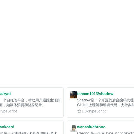
a/ryot
ishaan1013/shadow
t是一个自托管平台，帮助用户跟踪生活的
Shadow是一个开源的后台编码代
面，如媒体消费和健身记录。
GitHub上理解和编辑代码，支持实
踪，适用于多种执行环境。
TypeScript
1.3k
TypeScript
bankcard
wanasit/chrono
kcard是一个通过银行卡号查询银行及卡
Chrono 是一个用 TypeScript 