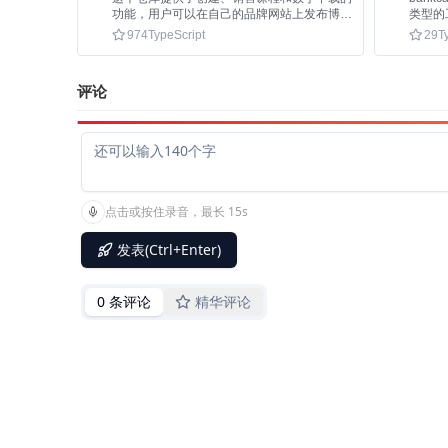
功能，用户可以在自己的品牌网站上发布博
类型的
客，是Teachable等平台的开源替代品。
用。
974
TypeScript
29
T
评论