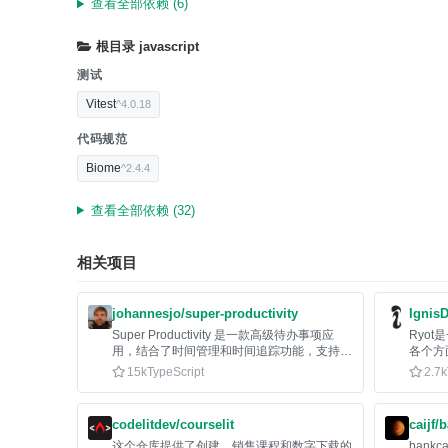
查看全部依赖 (6)
根目录
javascript
测试
Vitest
^4.0.18
代码规范
Biome
^2.4.4
查看全部依赖 (32)
相关项目
johannesjo/super-productivity
IgnisD
Super Productivity 是一款高级待办事项应
Ryo
用，结合了时间管理和时间追踪功能，支持从
各个方
日历、Jira、GitHub等导入任务。
15k
TypeScript
2.7k
codelitdev/courselit
caijf/
这个仓库提供了创建、销售课程和数字下载的
ban