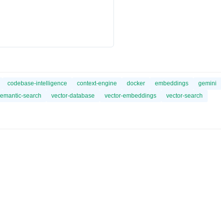
codebase-intelligence
context-engine
docker
embeddings
gemini
emantic-search
vector-database
vector-embeddings
vector-search