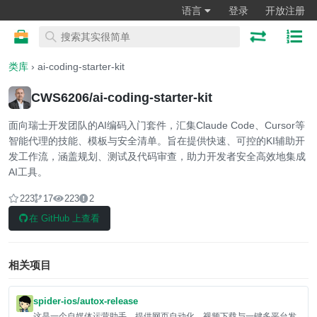
语言
登录
开放注册
类库
› ai-coding-starter-kit
CWS6206/ai-coding-starter-kit
面向瑞士开发团队的AI编码入门套件，汇集Claude Code、Cursor等
智能代理的技能、模板与安全清单。旨在提供快速、可控的KI辅助开
发工作流，涵盖规划、测试及代码审查，助力开发者安全高效地集成
AI工具。
223
17
223
2
在 GitHub 上查看
相关项目
spider-ios/autox-release
这是一个自媒体运营助手，提供网页自动化、视频下载与一键多平台发