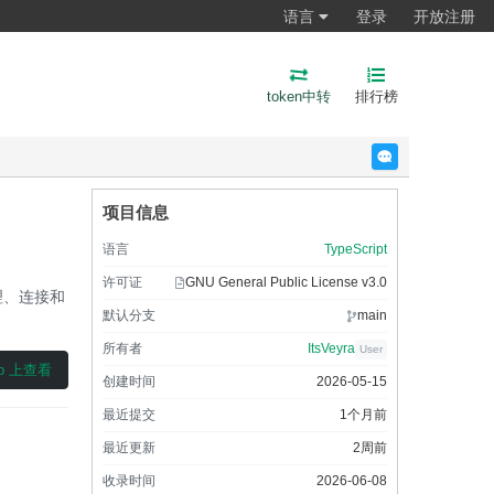
语言
登录
开放注册
token中转
排行榜
反馈
项目信息
语言
TypeScript
许可证
GNU General Public License v3.0
理、连接和
默认分支
main
所有者
ItsVeyra
User
ub 上查看
创建时间
2026-05-15
最近提交
1个月前
最近更新
2周前
收录时间
2026-06-08