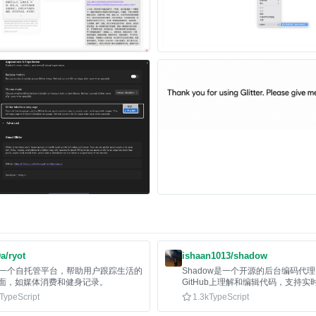
a/ryot
ishaan1013/shadow
t是一个自托管平台，帮助用户跟踪生活的
Shadow是一个开源的后台编码代
面，如媒体消费和健身记录。
GitHub上理解和编辑代码，支持实
踪，适用于多种执行环境。
TypeScript
1.3k
TypeScript