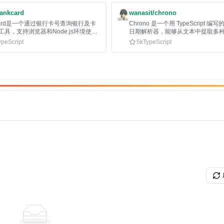
bankcard
wanasit/chrono
kcard是一个通过银行卡号查询银行及卡
Chrono 是一个用 TypeScript 
工具，支持浏览器和Node.js环境使
日期解析器，能够从文本中提取多
格式信息，支持多语言解析。
ypeScript
5k
TypeScript