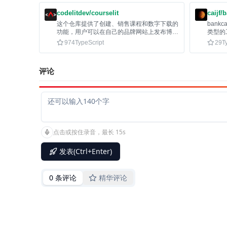
codelitdev/courselit
caijf/
这个仓库提供了创建、销售课程和数字下载的
ban
功能，用户可以在自己的品牌网站上发布博
类型的
客，是Teachable等平台的开源替代品。
用。
974
TypeScript
29
T
评论