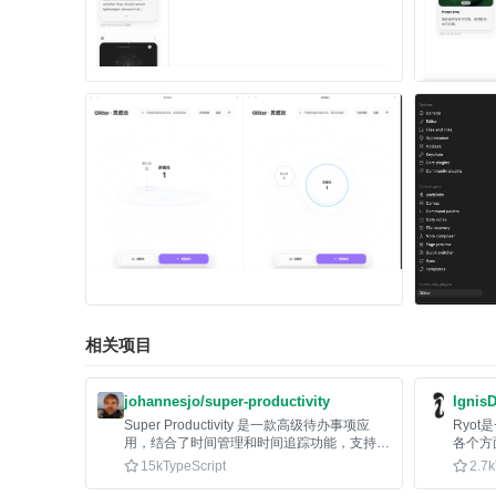
相关项目
johannesjo/super-productivity
IgnisD
Super Productivity 是一款高级待办事项应
Ryo
用，结合了时间管理和时间追踪功能，支持从
各个方
日历、Jira、GitHub等导入任务。
15k
TypeScript
2.7k