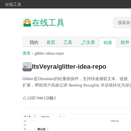
在线工具
在线工具
我的
首页
工具
文库
软件
码库
类库
› glitter-idea-repo
ItsVeyra/glitter-idea-repo
Glitter是Obsidian的轻量级插件，支持快速捕获文
扩展，帮助用户高效记录 fleeting thoughts 并后续转
128
8
128
2