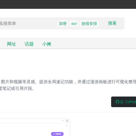
搜索
加密
ocr
放假安排
网址
话题
小摊
本、链接、图片和视频等灵感。提供全局速记功能，并通过漫游画板进行可视化整
化为深度笔记或引用片段。
在 GitH