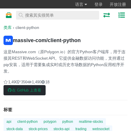
语言
登录
开放注册
类库
› client-python
massive-com/client-python
这是Massive.com（原Polygon.io）的官方Python客户端库，用于连
接其REST和WebSocket API。它提供金融数据访问功能，支持通过
pip安装，适用于需要集成实时或历史市场数据的Python应用程序开
发。
1,490
356
1,490
18
在 GitHub 上查看
标签
api
client-python
polygon
python
realtime-stocks
stock-data
stock-prices
stocks-api
trading
websocket