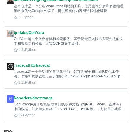
这个仓库是一个分析WordPress网站的工具，使用查询分解和多跳推理
策略来优化Google AI模式，提供可视化内容网络和优化建议。
13
Python
tjmlabs/ColiVara
ColiVara是一个文档存储和检索服务，基于视觉嵌入技术实现先进的文
本和视觉文档检索，无需OCR或文本提取。
1.3k
Python
TracecatHQ/tracecat
Tracecat是一个全功能的自动化平台，旨在为安全和IT团队提供工作
流、表格和案例管理，是开源的Splunk SOAR和ServiceNow SecOps
替代方案。
3.2k
Python
NanoNets/docstrange
DocStrange用于智能提取和转换各种文档（如PDF、Word、图片等）
中的数据，并支持多种格式（Markdown、JSON等），方便用户处理和
利用文档信息。
521
Python
评论