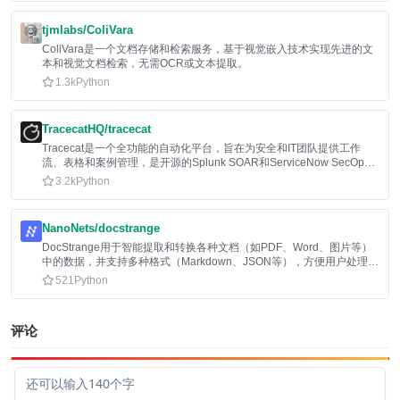
tjmlabs/ColiVara
ColiVara是一个文档存储和检索服务，基于视觉嵌入技术实现先进的文
本和视觉文档检索，无需OCR或文本提取。
1.3k
Python
TracecatHQ/tracecat
Tracecat是一个全功能的自动化平台，旨在为安全和IT团队提供工作
流、表格和案例管理，是开源的Splunk SOAR和ServiceNow SecOps
替代方案。
3.2k
Python
NanoNets/docstrange
DocStrange用于智能提取和转换各种文档（如PDF、Word、图片等）
中的数据，并支持多种格式（Markdown、JSON等），方便用户处理和
利用文档信息。
521
Python
评论