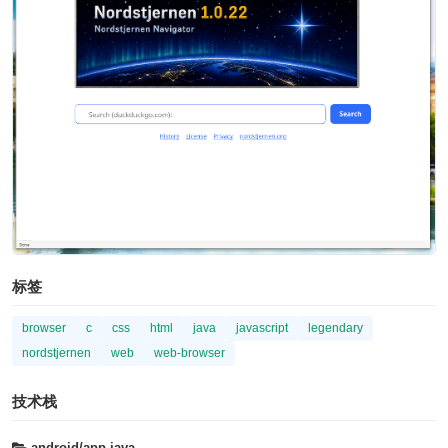
标签
browser
c
css
html
java
javascript
legendary
nordstjernen
web
web-browser
技术栈
android/app
java