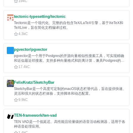
194
C
tectonic-typesetting/tectonic
Tectonic是一个现代化、完整的自包含TeX/LaTeX引擎，基于XeTeX和
TeXLive，旨在简化文档编译过程。
4.3k
C
pgvector/pgvector
pgvector是一个用于Postgres的开源向量相似性搜索工具，可实现精确
和近似最近邻搜索。支持多种向量格式和距离计算，兼具Postgres的
ACID特性。
17.4k
C
FelixKratz/SketchyBar
SketchyBar是一个高度可定制的macOS状态栏替代品，旨在提供快速、
灵活和强大的状态栏体验，支持脚本和动态配置。
9.9k
C
TEN-framework/ten-vad
TEN VAD是一个低延迟、高性能且轻量级的语音活动检测器，适用于各
种语音处理应用。
1.4k
C