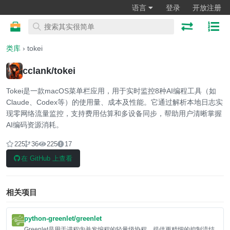
语言
登录
开放注册
类库
› tokei
cclank/tokei
Tokei是一款macOS菜单栏应用，用于实时监控8种AI编程工具（如
Claude、Codex等）的使用量、成本及性能。它通过解析本地日志实
现零网络流量监控，支持费用估算和多设备同步，帮助用户清晰掌握
AI编码资源消耗。
225
36
225
17
在 GitHub 上查看
相关项目
python-greenlet/greenlet
Greenlet是用于进程内并发编程的轻量级协程，提供更精细的控制流结