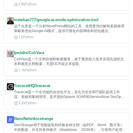
3.6k
Python
metehan777/google-ai-mode-optimization-tool
这个仓库是一个分析WordPress网站的工具，使用查询分解和多跳推理
策略来优化Google AI模式，提供可视化内容网络和优化建议。
13
Python
tjmlabs/ColiVara
ColiVara是一个文档存储和检索服务，基于视觉嵌入技术实现先进的文
本和视觉文档检索，无需OCR或文本提取。
1.3k
Python
TracecatHQ/tracecat
Tracecat是一个全功能的自动化平台，旨在为安全和IT团队提供工作
流、表格和案例管理，是开源的Splunk SOAR和ServiceNow SecOps
替代方案。
3.2k
Python
NanoNets/docstrange
DocStrange用于智能提取和转换各种文档（如PDF、Word、图片等）
中的数据，并支持多种格式（Markdown、JSON等），方便用户处理和