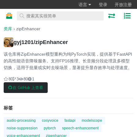
语言
登录
开放注册
类库
› zipEnhancer
gyj1201/zipEnhancer
该仓库将ZipEnhancer模型重构为纯PyTorch实现，提供基于FastAPI
的高性能语音降噪服务。支持FP16推理、长音频分段处理及多模型
切换，适用于批量或实时去噪场景，显著提升显存效率与处理速度。
80
3
80
1
在 GitHub 上查看
标签
audio-processing
cosyvoice
fastapi
modelscope
noise-suppression
pytorch
speech-enhancement
voice-enhancement
zipenhancer