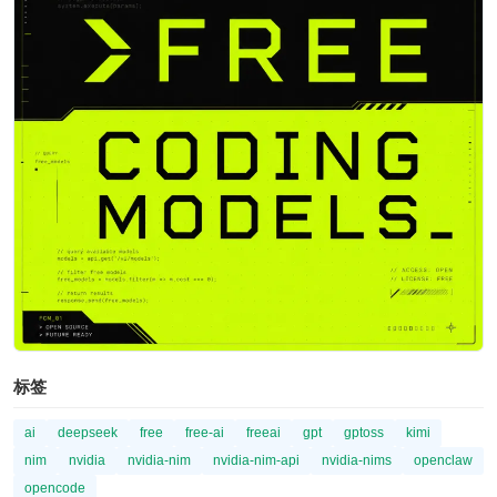
标签
ai
deepseek
free
free-ai
freeai
gpt
gptoss
kimi
nim
nvidia
nvidia-nim
nvidia-nim-api
nvidia-nims
openclaw
opencode