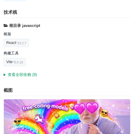
技术栈
根目录
javascript
框架
React
^19.2.7
构建工具
Vite
^8.0.16
查看全部依赖 (9)
截图