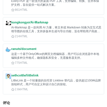
Every-PDF 是一款强大的桌面 PDF 工具，支持编辑、转换、合并和保
护文档，旨在提供一站式解决方案。
861
HTML
kongkongyo/Ai-Markmap
Ai-Markmap 是一款利用 AI 力量，将文本或 Markdown 转换为交互式思
维导图的在线工具，支持多版本生成与导出功能，旨在帮助用户高效梳
理信息。
214
HTML
ranuts/document
这是一个基于OnlyOffice的网页文档编辑器，用户可以在浏览器中本地
编辑多种文件格式，确保隐私和安全，无需服务器支持。
775
HTML
sethcottle/littlelink
LittleLink 是一个轻量级的自托管 Linktree 替代品，提供超过100种品牌
按钮样式，用户可自定义和设计自己的按钮。
2.6k
HTML
评论