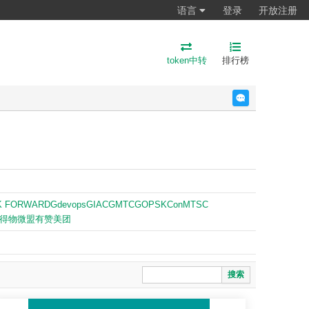
语言
登录
开放注册
token中转
排行榜
反馈
K FORWARD
Gdevops
GIAC
GMTC
GOPS
KCon
MTSC
得物
微盟
有赞
美团
搜索