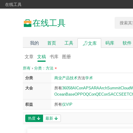
在线工具
在线工具
我的
首页
工具
码库
软件
文库
文章
文稿
书库
图册
所有
›
分类：方法
×
分类
商业
产品
技术
方法
学术
大会
所有
360
58
AICon
APSARA
ArchSummit
Cloud
OceanBase
OPPO
QCon
QECon
SACC
SEE
TCh
权益
所有
仅VIP
热度
最新