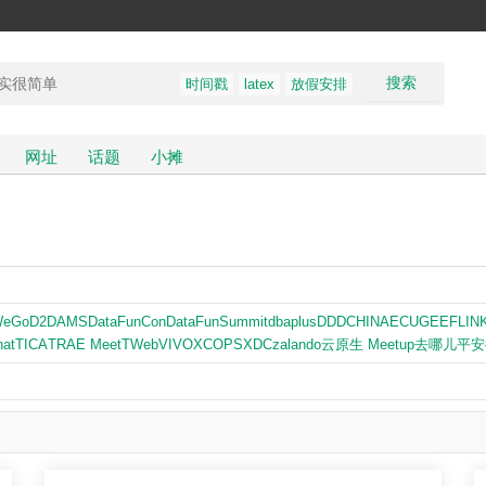
搜索
时间戳
latex
放假安排
网址
话题
小摊
WeGo
D2
DAMS
DataFunCon
DataFunSummit
dbaplus
DDDCHINA
ECUG
EE
FLIN
at
TICA
TRAE Meet
TWeb
VIVO
XCOPS
XDC
zalando
云原生 Meetup
去哪儿
平安