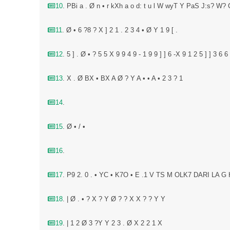
10
. PBi a . Ø n • r kXh a o d: t u l W wyT Y PaS J:s? W
11
. Ø • 6 ?8 ? X ] 2 1 . 2 3 4 • Ø Y 1 9 [ .
12
. 5 ] . Ø • ? 5 5 X 9 9 4 9 - 1 9 9 ] ] 6 -X 9 1 2 5 ] ] 3 6 6 
13
. X . Ø BX • BX A Ø ? Y A • • A • 2 3 ? 1
14
.
15
. Ø • / •
16
.
17
. P9 2. 0 . • YC • K7O • E .1 V TS M OLK7 DARI LA G
18
. | Ø . • ? X ? Y Ø ? ? X X ? ? Y Y
19
. | 1 2 Ø 3 ?Y Y 2 3 . Ø X 2 2 1 X