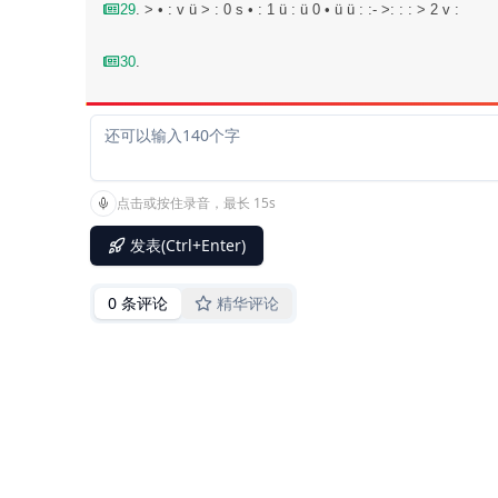
29
. > • : v ü > : 0 s • : 1 ü : ü 0 • ü ü : :- >: : : > 2 v :
30
.