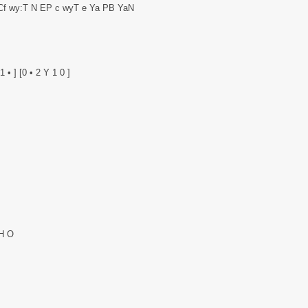
? Cf wy:T N EP c wyT e Ya PB YaN
1 • ] [0 • 2 Y 1 0 ]
 H O