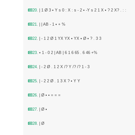
20
. | 1 Ø 3 • Y s 0 : X : s - 2 • -Y s 2 1 X • ? 2 X? . : :
21
. | | AB - 1 • + %
22
. | - 1 2 Ø 1 YX YX • YX • Ø • ? . 3 3
23
. • 1 - 0 2 | AB | 6 1 6 65 . 6 46 +%
24
. | - 2 Ø . 1 2 X /? Y /? /? 1 - 3
25
. | - 2 2 Ø . 1 3 X ? • Y Y
26
. | Ø • • = = =
27
. | Ø •
28
. | Ø