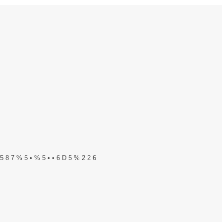
5 8 7 % 5 • % 5 • • 6 D 5 % 2 2 6