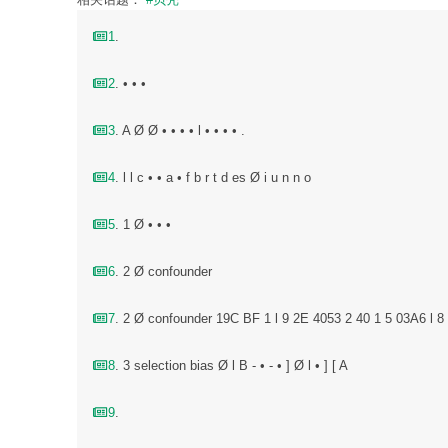
1
.
2
. • • •
3
. A Ø Ø • • • • l • • • • .
4
. l l c • • a • f b r t d es Ø i u n n o
5
. 1 Ø • • •
6
. 2 Ø confounder
7
. 2 Ø confounder 19C BF 1 l 9 2E 4053 2 40 1 5 03A6 l 8 
8
. 3 selection bias Ø l B - • - • ] Ø l • ] [ A
9
.