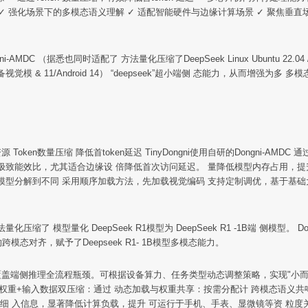
pSeek （ 1B ） ✓ 强化场景下的多模态语义理解 ✓ 适配智能硬件与边缘计算场景
 （据悉也同时适配了 方法量化压缩了DeepSeek Linux Ubuntu 22.04 / R1模
“长眼睛”具备视觉模 & 11/Android 14） “deepseek”超小端侧 态能力，从
源 Token数量压缩 降低首token延迟 TinyDongni使用自研的Dongni-
现极致能效比，尤其适合边缘设 倍降低首次访问延迟。 量降低模型内存占用，提
将模型分解到不同 采用顺序加载方法，先加载视觉编码 支持定制调优，基于基础
DC方法量化压缩了 模型量化 DeepSeek R1模型为 DeepSeek R1 -1B端 侧
跨模态对齐，赋予了Deepseek R1- 1B模型多模态能力。
入处理，覆盖端侧推理全流程瓶颈。可根据设备算力、任务类型动态调整策略，实现"小
） 模型权重+输入数据双压缩：通过 动态加载与权重共享：按需分配计 跨模态语
细 入信息，显著降低计算负载，提升 可运行于手机、手表、显微镜等资 粒度