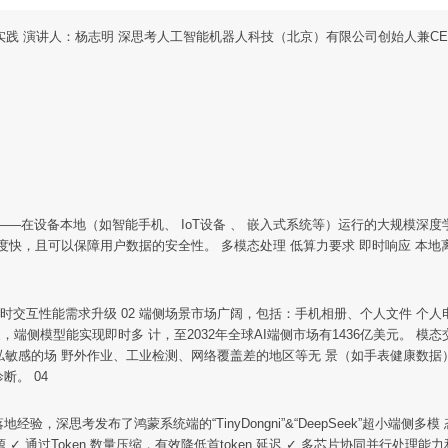
eek的创新实践 演讲人：杨志明 深思考人工智能机器人科技（北京）有限公司创始人兼C
 ——在设备本地（如智能手机、 IoT设备 、 嵌入式系统等）运行的大规模
，且可以保障用户数据的安全性。 多模态处理 低算力要求 即时响应 本地离线运
 实时交互性能需求升级 02 端侧场景市场广阔，包括：手机相册、个人文件 
端侧模型能实现即时多 计，至2032年全球AI端侧市场有1436亿美元。 
隐私敏感的场 野外作业、工业检测、网络覆盖差的地区等无 景（如手表健康数
断。 04
经验，深思考发布了鸿蒙系统端的“TinyDongni”&“DeepSeek”超小端
通过Token 数量压缩，有效降低首token 延迟 ✓ 多芯片协同并行处理能力和