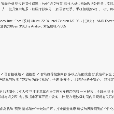
平衡：智能分析 语义连贯性保障：独创"语义连贯 缩技术减少初始数据处理量，实
。 齐，提升复杂场景（如医疗影像分 （如语音助手、手机相册搜索）。 析、
mony Intel Core i系列 Ubuntu22.04 Intel Celeron N5105（低算力） A
8Gen 3/8Elite Android 紫光展锐P7885
搜视频 ✓ 语音搜视频 ✓ 图搜图 ✓ 智能推荐搜索内容 多模态智能搜索 护航隐
户隐私与数 照”“带宠物的自拍视频”，快速 据安全，让智能体验更安心。 精准
✓ 文档 基于端侧小尺寸大模型 本地离线AI语义搜索多模态信息 一次搜索，全维呈
解析与语义匹 成，数据永不离开用户设备，杜 配在毫秒级时间内呈现所有关联
数据-解读-咨询-预警-情感陪伴”全链路闭环，打造覆盖健康 建议与风险预警的个性