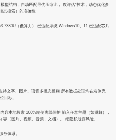
现 模型结构，自动匹配最优压缩比， 度评估"技术，动态优化多
跨模态搜索）的准确性
MD Ryzen3-7330U（低算力） 已适配系统 Windows10、11 已适配芯片
私安全 支持文字、图片、语音多模态模糊 所有数据处理均在端侧完
定位目标。
现 全内容本地搜索 100%端侧离线保护 输入任意主题（如跳舞），
内 容（图片、视频、音频，文档）。 绝隐私泄露风险。
化服务体系。