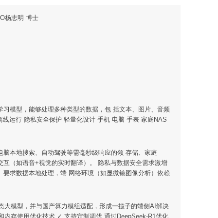
EO杨志明 博士
深度学习模型，能够处理多种类型的数据，包 括文本、图片、音频
行 隐私安全保护 轻量化设计 手机 电脑 手表 家庭NAS
个人电脑本地搜索、自动驾驶等需毫秒级响应的领 存储、家庭
模态交互（如语音+视觉的实时翻译）。 隐私与数据安全需求激增
据）要求数据本地处理，端 网络环境（如显微镜图像分析）依赖
侧多模 态大模型，并与国产算力模组适配，形成一揽子的端侧AI解决
内存使用优化技术 ✓ 支持定制调优 通过DeepSeek-R1优化