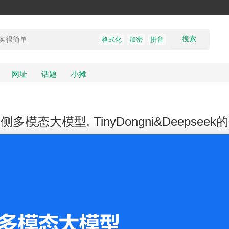
搜索
格式化
加密
拼音
网址
话题
小摊
多模态大模型, TinyDongni&Deepsee