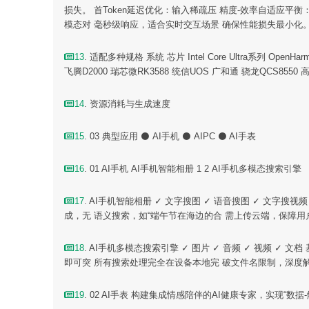
损失。 首Token延迟优化：输入稀疏压 精度-效率自适应
模态对 毫秒级响应，适合实时交互场景 确保性能损失最小化
13
. 适配多种规格 系统 芯片 Intel Core Ultra系列 OpenHar
飞腾D2000 瑞芯微RK3588 统信UOS 广和通 骁龙QCS8550 高通骁龙
14
. 资源消耗与生成速度
15
. 03 典型应用 ⚫ AI手机 ⚫ AIPC ⚫ AI手表
16
. 01 AI手机 AI手机智能相册 1 2 AI手机多模态搜索引擎
17
. AI手机智能相册 ✓ 文字搜图 ✓ 语音搜图 ✓ 文字
成，无 语义搜索，如“端午节在海边的合 需上传云端，保障用
18
. AI手机多模态搜索引擎 ✓ 图片 ✓ 音频 ✓ 视频 
即可突 所有搜索处理完全在设备本地完 破文件名限制，深度
19
. 02 AI手表 构建集成情感陪伴的AI健康专家，实现“