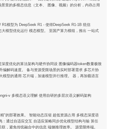
 ✓ 聚焦垂直场景里的多模态信息（文本、 图像、视频）的分析，内存占用
型为 DeepSeek R1 - 使得DeepSeek R1-1B 统信
而增强为多 多模态大模型优化运行 模态模型。 至国产算力模组，推出 一站式
AMDC 通过深度优化的算法架构与硬件协同设 图像编码器token数量极致
升编解码速度。 备与资源受限场景的实时部署需求 多芯片协
大模型的通用 芯片端，加速模型并行推理。 器，再加载语言
模型。 Dongni-v 多模态语义理解 使用自研的多层次语义解码架构
而精"的部署效果。 智能动态压缩 超低资源占用 多模态深度语
义共鸣：通过自适应交互 自适应策略同步优化模型结构与输 算任
关联，避免传统融合中的信息 端侧推理效率。 源受限终端。