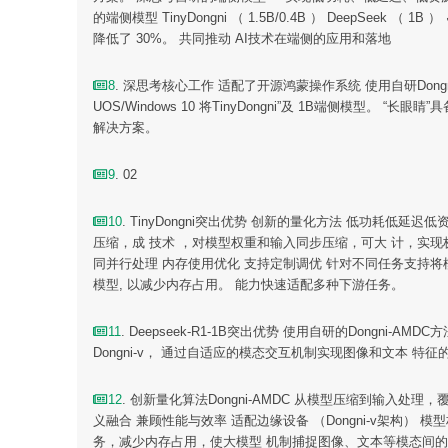
的端侧模型 TinyDongni （ 1.5B/0.4B ） Dee
降低了 30%。 共同推动 AI技术在端侧的应用和落地
8
. 深思考核心工作 适配了开源鸿蒙操作系统 使用自研Dongni-AMDC
UOS/Windows 10 将TinyDongni”及 1B端侧模型。 
解决方案。
9
. 02
10
. TinyDongni突出优势 创新的量化方法 低功耗低延迟低资
压缩，成 技术 ，对模型权重和输入同步压缩，可大 计，实
同并行处理 内存使用优化 支持定制调优 针对不同任务支持
模型, 以减少内存占用。 能力快速适配多种下游任务。
11
. Deepseek-R1-1B突出优势 使用自研的Dongni-AM
Dongni-v， 通过自适应的模态交互机制实现图像和文本 特征的
12
. 创新量化算法Dongni-AMDC 从模型压缩到输
义融合 兼顾性能与效率 适配边缘设备 （Dongni-v架构
务，减少内存占用，使大模型 机制捕捉图像、文本等模态间的