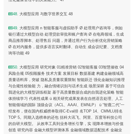
48
. 大模型应用 与数字世界交互 48
49
. 大模型应用 n 智能客服与虚拟助手 Ø 处理用户咨询等，例如
银行通过大模型自动 处理贷款审批和账户查询 Ø 在电商领域，生成
商品推荐脚本、处理售后 问题，并通过用户行为分析优化营销策略
Ø 在对内服务，提供多语言实时翻译、自动生 成会议纪要、文档查
询等功能 49
50
. 大模型应用 研究对象 01精准营销 02智能客服 03智慧催收 04
风险合规 05投顾服务 技术方案 发展目标 数据基建 构建金融领域高
质量语料库，突破 隐私及质量双重限制 智能跃迁 强化金融知识推理
与合规性校验能 力，融合情绪识别与话术生成 场景深耕 基于可信自
我进化的大模型训练框架 基于高质量数据合成的自我进化策略 智能
体持续学习 代表性成果 ü 相关研究成果发表在自然语言处理、人工
智能领域的国际 顶级会议（ACL、AAAI、EMNLP） ü “智鹿二代”一
经发布，便在国内权威榜单取得C-Eval排 名TOP 14、CMMLU排名
TOP 5。同期入选榜单的还包 括科大讯飞、阿里、百度等科技公司
的自研大模型。 从效率工具到业务增长引擎，实 现降本增效与价值
创造 研究内容 金融大模型评测体系 金融领域数据适配技术 金融业