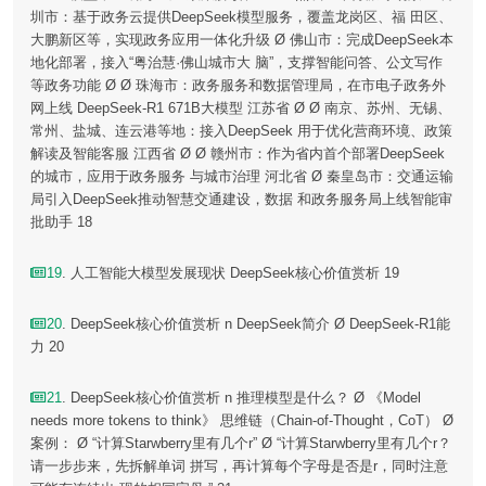
圳市：基于政务云提供DeepSeek模型服务，覆盖龙岗区、福 田区、
大鹏新区等，实现政务应用一体化升级 Ø 佛山市：完成DeepSeek本
地化部署，接入“粤治慧·佛山城市大 脑”，支撑智能问答、公文写作
等政务功能 Ø Ø 珠海市：政务服务和数据管理局，在市电子政务外
网上线 DeepSeek-R1 671B大模型 江苏省 Ø Ø 南京、苏州、无锡、
常州、盐城、连云港等地：接入DeepSeek 用于优化营商环境、政策
解读及智能客服 江西省 Ø Ø 赣州市：作为省内首个部署DeepSeek
的城市，应用于政务服务 与城市治理 河北省 Ø 秦皇岛市：交通运输
局引入DeepSeek推动智慧交通建设，数据 和政务服务局上线智能审
批助手 18
19
. 人工智能大模型发展现状 DeepSeek核心价值赏析 19
20
. DeepSeek核心价值赏析 n DeepSeek简介 Ø DeepSeek-R1能
力 20
21
. DeepSeek核心价值赏析 n 推理模型是什么？ Ø 《Model
needs more tokens to think》 思维链（Chain-of-Thought，CoT） Ø
案例： Ø “计算Starwberry里有几个r” Ø “计算Starwberry里有几个r？
请一步步来，先拆解单词 拼写，再计算每个字母是否是r，同时注意