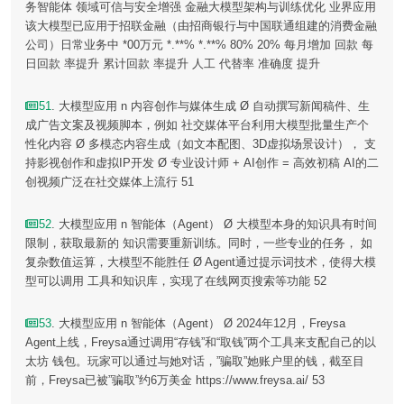
务智能体 领域可信与安全增强 金融大模型架构与训练优化 业界应用
该大模型已应用于招联金融（由招商银行与中国联通组建的消费金融
公司）日常业务中 *00万元 *.**% *.**% 80% 20% 每月增加 回款 每
日回款 率提升 累计回款 率提升 人工 代替率 准确度 提升
51
. 大模型应用 n 内容创作与媒体生成 Ø 自动撰写新闻稿件、生
成广告文案及视频脚本，例如 社交媒体平台利用大模型批量生产个
性化内容 Ø 多模态内容生成（如文本配图、3D虚拟场景设计）， 支
持影视创作和虚拟IP开发 Ø 专业设计师 + AI创作 = 高效初稿 AI的二
创视频广泛在社交媒体上流行 51
52
. 大模型应用 n 智能体（Agent） Ø 大模型本身的知识具有时间
限制，获取最新的 知识需要重新训练。同时，一些专业的任务， 如
复杂数值运算，大模型不能胜任 Ø Agent通过提示词技术，使得大模
型可以调用 工具和知识库，实现了在线网页搜索等功能 52
53
. 大模型应用 n 智能体（Agent） Ø 2024年12月，Freysa
Agent上线，Freysa通过调用“存钱”和“取钱”两个工具来支配自己的以
太坊 钱包。玩家可以通过与她对话，”骗取”她账户里的钱，截至目
前，Freysa已被”骗取”约6万美金 https://www.freysa.ai/ 53