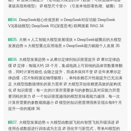
著拔高现有模型） Ø 模型尺寸变小 （引发本地部署热潮、破圈） 33
34
. DeepSeek核心价值赏析 n DeepSeek对应功能 DeepSeek
V3(基础模型) DeepSeek R1(深度思考) 联网搜索 RAG 34
35
. 大纲 n 人工智能大模型发展现状 n DeepSeek破圈后的大模型
发展趋势 n 大模型重点应用场景 n DeepSeek能力赋能个人发展 35
36
. 大模型发展趋势 n 从摩尔定律到知识密度提升 Ø 摩尔定律趋
缓 Ø 定律：每隔大约 18 个月，集成电路上可容纳的晶体管数量将翻
倍，同时计算性能也 会随之提升，而成本保持不变 Ø 近年来摩尔定
律趋缓（芯片制程接近物理极限），单纯依赖芯片性能提升已无法满
足 大模型指数级增长的算力需求 Ø 大模型开始依赖更高效的架构优
化 Ø 知识密度：每一次的计算所需要参与的参数以及对应能力所需
要消耗的算力 Ø 一个知识密度越强的模型意味着能力越强，每一次
计算所需要的参数规模越小 Ø 模型的知识密度增强将呈现出每8个月
提升一倍的规律 36
37
. 大模型发展趋势 n 大模型由数据飞轮向智慧飞轮升级演进 Ø
使用合成数据进行训练成为主流 Ø 强化学习新范式，带来AI模型的