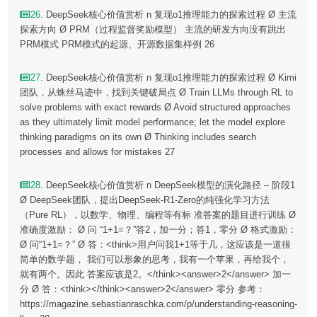
26
. DeepSeek核心价值赏析 n 复现o1推理能力的探索过程 Ø 主流
探索方向 Ø PRM（过程监督奖励模型） 主流的研发方向没有跳出
PRM模式 PRM模式的起源、开源数据集样例 26
27
. DeepSeek核心价值赏析 n 复现o1推理能力的探索过程 Ø Kimi
团队，从蛛丝马迹中，找到关键破局点 Ø Train LLMs through RL to
solve problems with exact rewards Ø Avoid structured approaches
as they ultimately limit model performance; let the model explore
thinking paradigms on its own Ø Thinking includes search
processes and allows for mistakes 27
28
. DeepSeek核心价值赏析 n DeepSeek模型的演化路径 – 阶段1
Ø DeepSeek团队，提出DeepSeek-R1-Zero的纯强化学习方法
（Pure RL），以数学、物理、编程等有标 准答案的题目进行训练 Ø
准确度激励： Ø 问 “1+1=？”答2，加一分；答1，零分 Ø 格式激励：
Ø 问“1+1=？” Ø 答：<think>用户问我1+1等于几，这应该是一道很
简单的数学题， 我们可以形象的思考，我有一个苹果，再给我个，
就有两个。因此 答案应该是2。</think><answer>2</answer> 加一
分 Ø 答：<think></think><answer>2</answer> 零分 参考：
https://magazine.sebastianraschka.com/p/understanding-reasoning-