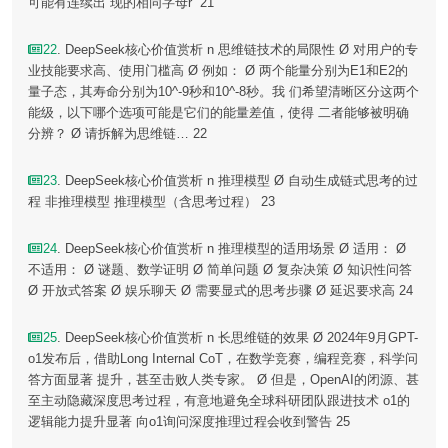
可能有连续出 现的相同字母r” 21
22
. DeepSeek核心价值赏析 n 思维链技术的局限性 Ø 对用户的专
业技能要求高、使用门槛高 Ø 例如： Ø 两个能量分别为E1和E2的
量子态，其寿命分别为10^-9秒和10^-8秒。我 们希望清晰区分这两个
能级，以下哪个选项可能是它们的能量差值，使得 二者能够被明确
分辨？ Ø 请拆解为思维链… 22
23
. DeepSeek核心价值赏析 n 推理模型 Ø 自动生成链式思考的过
程 非推理模型 推理模型（含思考过程） 23
24
. DeepSeek核心价值赏析 n 推理模型的适用场景 Ø 适用： Ø
不适用： Ø 谜题、数学证明 Ø 简单问题 Ø 复杂决策 Ø 知识性问答
Ø 开放式答案 Ø 娱乐聊天 Ø 需要显式的思考步骤 Ø 延迟要求高 24
25
. DeepSeek核心价值赏析 n 长思维链的效果 Ø 2024年9月GPT-
o1发布后，借助Long Internal CoT，在数学竞赛，编程竞赛，科学问
答方面显著 提升，甚至击败人类专家。 Ø 但是，OpenAI的闭源、甚
至主动隐藏深度思考过程，有意地避免全球科研团队跟进技术 o1的
逻辑能力提升显著 向o1询问深度推理过程会收到警告 25