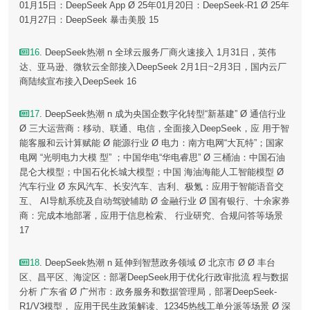
01月15日：DeepSeek App Ø 25年01月20日：DeepSeek-R1 Ø 25年
01月27日：DeepSeek 暴击美股 15
16
. DeepSeek热潮 n 全球云服务厂商火速接入 1月31日，英伟
达、亚马逊、微软云全部接入DeepSeek 2月1日~2月3日，国内云厂
商陆续宣布接入DeepSeek 16
17
. DeepSeek热潮 n 成为央国企数字化转型“新基建” Ø 通信行业
Ø 三大运营商：移动、联通、电信，全面接入DeepSeek，应 用于智
能客服和云计算赋能 Ø 能源行业 Ø 电力：南方电网“大瓦特”；国家
电网 “光明电力大模 型” ；中国华电“华电睿思” Ø 三桶油：中国石油
昆仑大模型；中国石化长城大模型；中国 海油海能人工智能模型 Ø
汽车行业 Ø 东风汽车、长安汽车、吉利、极氪：应用于智能语音交
互、 AI导航系统及自动驾驶辅助 Ø 金融行业 Ø 国有银行、十余家券
商：完成本地部署，应用于信息检索、 行业研究、合规问答等场景
17
18
. DeepSeek热潮 n 延伸到智慧政务领域 Ø 北京市 Ø Ø 丰台
区、昌平区、海淀区：部署DeepSeek用于优化行政审批流 程与数据
分析 广东省 Ø 广州市：政务服务和数据管理局，部署DeepSeek-
R1/V3模型， 应用于民生政策解读、12345热线工单分派等场景 Ø 深