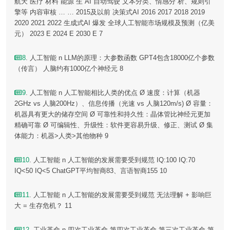
航天 医疗 材料 能源 生 AI 自动驾驶 文本分类、情感分 析、规则引
擎等 内容审核 … … 2015及以前 决策式AI 2016 2017 2018 2019
2020 2021 2022 生成式AI 爆发 全球人工智能市场规模及预测（亿美
元） 2023 E 2024 E 2030 E 7
8
. 人工智能 n LLM的原理：大参数函数 GPT4包含18000亿个参数
（传言） 人脑约有1000亿个神经元 8
9
. 人工智能 n 人工智能相比人类的优点 Ø 速度：计算（机器
2GHz vs 人脑200Hz）、信息传播（光速 vs 人脑120m/s) Ø 容量：
机器具有更大的储存空间 Ø 可靠性和持久性：晶体管比神经元更加
精确可靠 Ø 可编辑性、升级性：软件更容易升级、修正、测试 Ø 集
体能力：机器>人类>其他物种 9
10
. 人工智能 n 人工智能的发展需要受到规范 IQ:100 IQ:70
IQ<50 IQ<5 ChatGPT平均智商83、言语智商155 10
11
. 人工智能 n 人工智能的发展需要受到规范 无法理解 + 影响巨
大 = 生存危机？ 11
12
. 工业革命 n 四次工业革命 第四次工业革命 第三次工业革命 第