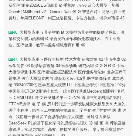
及配件”组别2025CES创新奖 Ø 手机端：vivo 蓝心大模型、苹果
OpenELM和Ferret-v2、Gemini Nano等 Ø 智慧台灯：商汤元萝卜光
翼灯、苹果ELEGNT，纠正坐姿提醒、专注力检测、辅导对话等 45
46
. 大模型应用 n 具身智能 Ø 大模型为具身智能提供了感知、决
策和交互能力的基础 Ø 结合灵巧操作和触觉感知技术，在工业制
造、医疗健康、教育与服务领域发挥作用 46
47
. 大模型应用 – 医疗大模型 技术方案 研究对象 01 病历生成 02
医学问答 03 医学语言理解 04 医学诊断 研究内容 Ø Ø Ø Ø Ø 中医
大模型评测体系 医疗领域数据适配技术 医疗业务智能体 复杂医疗问
题推理 医疗大模型架构与训练优化 应用场景 医学影像筛查 成果总
结 90/340/700亿 医学基座大模型 l l l 中医执业考试 中医基准 l 92分
中医基准CTCMB测评排名第一 综合医疗基准Medbench测评排名第
五 CMMLU通用中文评测排名第五 CEVAL通用中文评测排名第四
CTCMB测评 电 子 病 历 l 我们进一步研发以健康大模型为AI大脑的
医疗小程序，结合人工智能的智能诊断、个性化治疗方案推 医 患 沟
通 l 我们进一步研发了会思考的医疗大模型，通过引入类似
DeepSeek R1的基于强化学习的思维链推理方 诊 断 预 测 荐以及健
康管理，实现更精准、高效、便捷的医疗服务。 案，提升模型在个
性化健康管理中的决策能力。 47