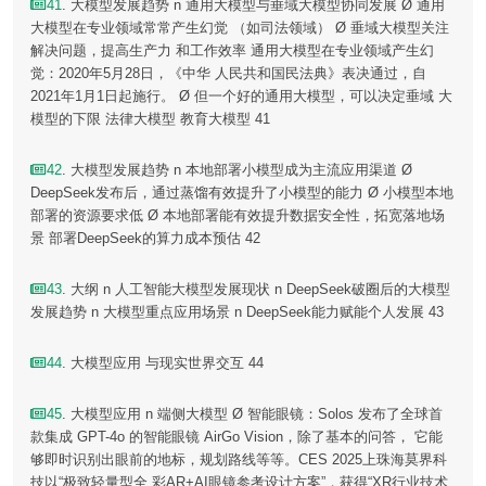
41
. 大模型发展趋势 n 通用大模型与垂域大模型协同发展 Ø 通用
大模型在专业领域常常产生幻觉 （如司法领域） Ø 垂域大模型关注
解决问题，提高生产力 和工作效率 通用大模型在专业领域产生幻
觉：2020年5月28日，《中华 人民共和国民法典》表决通过，自
2021年1月1日起施行。 Ø 但一个好的通用大模型，可以决定垂域 大
模型的下限 法律大模型 教育大模型 41
42
. 大模型发展趋势 n 本地部署小模型成为主流应用渠道 Ø
DeepSeek发布后，通过蒸馏有效提升了小模型的能力 Ø 小模型本地
部署的资源要求低 Ø 本地部署能有效提升数据安全性，拓宽落地场
景 部署DeepSeek的算力成本预估 42
43
. 大纲 n 人工智能大模型发展现状 n DeepSeek破圈后的大模型
发展趋势 n 大模型重点应用场景 n DeepSeek能力赋能个人发展 43
44
. 大模型应用 与现实世界交互 44
45
. 大模型应用 n 端侧大模型 Ø 智能眼镜：Solos 发布了全球首
款集成 GPT-4o 的智能眼镜 AirGo Vision，除了基本的问答， 它能
够即时识别出眼前的地标，规划路线等等。CES 2025上珠海莫界科
技以“极致轻量型全 彩AR+AI眼镜参考设计方案”，获得“XR行业技术