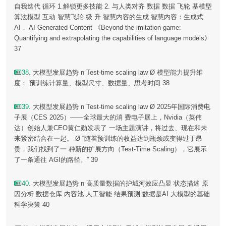
自我迭代 循环 1.解锁更多技能 2. 与人类对齐 数据 数据 飞轮 基模型
算法模型 互动 智慧飞轮 级 升 智慧内容的生成 智慧内容：生成式
AI， AI Generated Content 《Beyond the imitation game:
Quantifying and extrapolating the capabilities of language models》
37
38
. 大模型发展趋势 n Test-time scaling law Ø 模型能力提升维
度： 预训练计算量、模型尺寸、数据量、思考时间 38
39
. 大模型发展趋势 n Test-time scaling law Ø 2025年国际消费电
子展（CES 2025）——全球最大的消 费电子展上，Nvidia（英伟
达）创始人兼CEO黄仁勋发表了 一场主题演讲，将过去、现在和未
来紧密结合在一起。 Ø “随着预训练的收益达到瓶颈或变得过于昂
贵，我们找到了一 种新的扩展方向（Test-Time Scaling），它展示
了一条通往 AGI的路径。” 39
40
. 大模型发展趋势 n 高质量数据的护城河效应凸显 状态描述 原
因分析 数据仓库 内容池 人工智能 结果预测 数据是AI 大模型的基础
科学决策 40