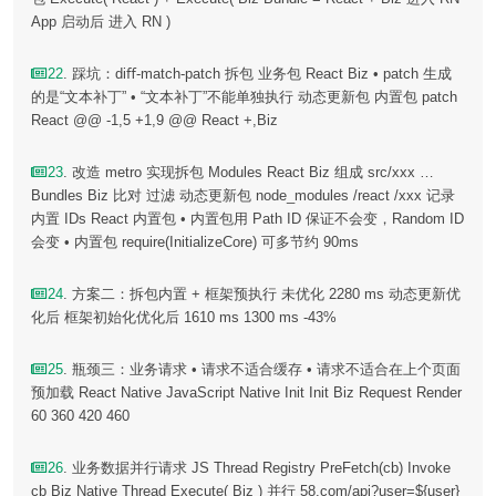
App 启动后 进入 RN )
22
. 踩坑：diﬀ-match-patch 拆包 业务包 React Biz • patch 生成
的是“文本补丁” • “文本补丁”不能单独执行 动态更新包 内置包 patch
React @@ -1,5 +1,9 @@ React +,Biz
23
. 改造 metro 实现拆包 Modules React Biz 组成 src/xxx …
Bundles Biz 比对 过滤 动态更新包 node_modules /react /xxx 记录
内置 IDs React 内置包 • 内置包用 Path ID 保证不会变，Random ID
会变 • 内置包 require(InitializeCore) 可多节约 90ms
24
. 方案二：拆包内置 + 框架预执行 未优化 2280 ms 动态更新优
化后 框架初始化优化后 1610 ms 1300 ms -43%
25
. 瓶颈三：业务请求 • 请求不适合缓存 • 请求不适合在上个⻚面
预加载 React Native JavaScript Native Init Init Biz Request Render
60 360 420 460
26
. 业务数据并行请求 JS Thread Registry PreFetch(cb) Invoke
cb Biz Native Thread Execute( Biz ) 并行 58.com/api?user=${user}