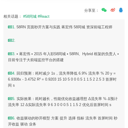
分享至：
相关话题：
#58同城
#React
1
. 58RN ⻚面秒开方案与实践 蒋宏伟 58同城 资深前端工程师
2
.
3
. • 蒋宏伟 • 2015 年入职58同城 • 58RN、Hybrid 框架的负责人 •
目前专注于大前端监控平台的搭建
4
. 回归预测：耗时减少 1s，流失率降低 6.9% 流失率 % 20 y =
6.9308x - 3.4752 R² = 0.9203 15 10 5 0 0 0.5 1 1.5 2 2.5 3 首屏时
间 s
5
. 实际效果：耗时越⻓，性能优化收益越理想 Δ流失率 % Δ预计
流失率 12 Δ实际流失率 9 6 3 0 0 0.5 1 1.5 2 优化后首屏时间 s
6
. 收益驱动的秒开模型 方案 提升 选择 指标 流失率 首屏时间 秒
开收益 驱动 业务