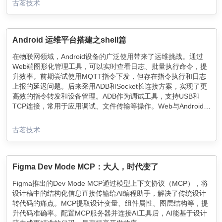
古茗技术
Android 运维平台搭建之shell篇
在物联网领域，Android设备的广泛使用带来了运维挑战。通过
Web端图形化管理工具，可以实时查看日志、批量执行命令，提
升效率。前期尝试使用MQTT指令下发，但存在指令执行和日志
上报的延迟问题。后来采用ADB和Socket长连接方案，实现了更
高效的指令转发和设备管理。ADB作为调试工具，支持USB和
TCP连接，常用于应用调试、文件传输等操作。Web与Android
Shell的交互通过Socket和node-pty库实现，客户端输入指令后，
服务器转发至Android设备执行并返回结果。这一方案为远程设备
古茗技术
管理提供了便捷途径，尤其在非局域网环境下，通过FRP端口映
射实现远程连接，确保了运维的高效性和灵活性。
Figma Dev Mode MCP：大人，时代变了
Figma推出的Dev Mode MCP通过模型上下文协议（MCP），将
设计稿中的结构化信息直接传输给AI编程助手，解决了传统设计
转代码的痛点。MCP提取设计变量、组件属性、图层结构等，提
升代码准确率。配置MCP服务器并连接AI工具后，AI能基于设计