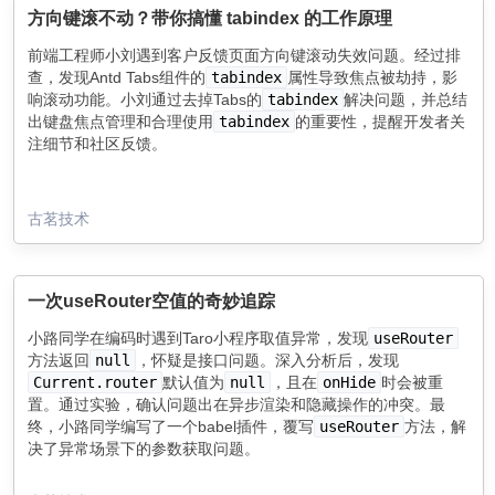
方向键滚不动？带你搞懂 tabindex 的工作原理
前端工程师小刘遇到客户反馈页面方向键滚动失效问题。经过排
查，发现Antd Tabs组件的
tabindex
属性导致焦点被劫持，影
响滚动功能。小刘通过去掉Tabs的
tabindex
解决问题，并总结
出键盘焦点管理和合理使用
tabindex
的重要性，提醒开发者关
注细节和社区反馈。
古茗技术
一次useRouter空值的奇妙追踪
小路同学在编码时遇到Taro小程序取值异常，发现
useRouter
方法返回
null
，怀疑是接口问题。深入分析后，发现
Current.router
默认值为
null
，且在
onHide
时会被重
置。通过实验，确认问题出在异步渲染和隐藏操作的冲突。最
终，小路同学编写了一个babel插件，覆写
useRouter
方法，解
决了异常场景下的参数获取问题。