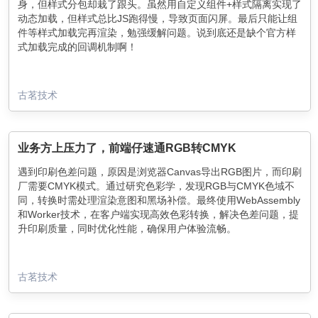
身，但样式分包却栽了跟头。虽然用自定义组件+样式隔离实现了
动态加载，但样式总比JS跑得慢，导致页面闪屏。最后只能让组
件等样式加载完再渲染，勉强缓解问题。说到底还是缺个官方样
式加载完成的回调机制啊！
古茗技术
业务方上压力了，前端仔速通RGB转CMYK
遇到印刷色差问题，原因是浏览器Canvas导出RGB图片，而印刷
厂需要CMYK模式。通过研究色彩学，发现RGB与CMYK色域不
同，转换时需处理渲染意图和黑场补偿。最终使用WebAssembly
和Worker技术，在客户端实现高效色彩转换，解决色差问题，提
升印刷质量，同时优化性能，确保用户体验流畅。
古茗技术