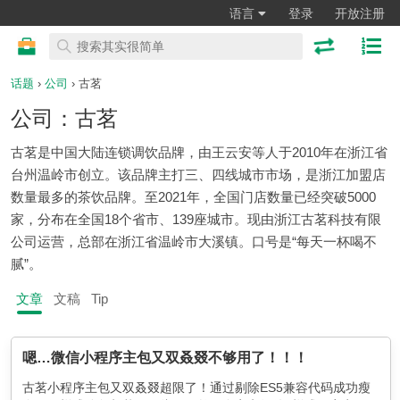
语言
登录
开放注册
话题
›
公司
› 古茗
公司：古茗
古茗是中国大陆连锁调饮品牌，由王云安等人于2010年在浙江省
台州温岭市创立。该品牌主打三、四线城市市场，是浙江加盟店
数量最多的茶饮品牌。至2021年，全国门店数量已经突破5000
家，分布在全国18个省市、139座城市。现由浙江古茗科技有限
公司运营，总部在浙江省温岭市大溪镇。口号是“每天一杯喝不
腻”。
文章
文稿
Tip
嗯…微信小程序主包又双叒叕不够用了！！！
古茗小程序主包又双叒叕超限了！通过剔除ES5兼容代码成功瘦