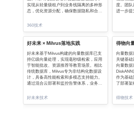
实现从轻量级租户到业务线隔离的多种形
度。团队
态，优化资源分配，确保数据隐私和合规
进一步提
性，提升向量数据库的云原生隔离能力。
增强检索
360技术
好未来 × Milvus落地实践
得物向
好未来基于Milvus构建的向量数据库已支
向量数据
持亿级向量处理，实现毫秒级检索，应用
关键基础
于智能批改、资源推荐等教育场景。相比
向量数据
传统数据库，Milvus专为非结构化数据设
DiskA
计，具备高性能检索和多模态支持能力。
作为基础
通过混合云部署和监控告警体系，业务稳
了部署架
定性显著提升，AI教育融合效率优化明
源池的平滑
显。未来将持续优化备份恢复和性能问
务性能。
好未来技术
得物技术
题，深化技术赋能教育创新。
等运维经
了宝贵参