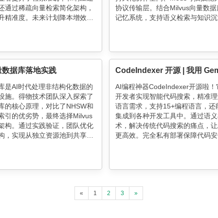
还通过稀疏向量检索简化架构，
协议传输层。结合Milvus向量数
升精准度。未来计划降本增效、
记忆系统，支持语义检索与知识沉
能力，持续优化AI服务。
例展示多专家Agent协同解答技术
既突破单Agent能力瓶颈，又避免
Agent系统的上下文爆炸问题。动
或是复杂任务的最优解。
量数据库落地实践
库是AI时代处理非结构化数据的
AI编程神器CodeIndexer开源啦
设施。得物技术团队深入探索了
开发者实现智能代码搜索，精准理
库的核心原理，对比了NHSW和
语言需求，支持15+编程语言，还
NN索引的优劣势，最终选择Milvus
集成到各种开发工具中。通过语义
架构。通过实践验证，团队优化
术，解决传统代码搜索的痛点，让
构，实现从独立资源池到共享资
更高效。完全私有部署保障代码安
迁移，并引入Zilliz提升核心业
VSCode插件和浏览器扩展让搜索
同时分享了索引结构、搜索原理
捷。快来GitHub体验这款提升开
验，为大规模向量数据管理提供
利器吧！
考。
«
1
2
3
»