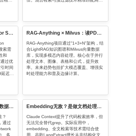
合检
倍。混合检索与预过滤技术精准匹配商
选内
品，错误率大降，商家定价更高效。未来
索补充，
将扩展多模态分析，深化AI与经营流程融
合。
Powering Billion-Scale Vector Search with OpenSearch
RAG-Anything × Milvus：读PDF要集成20个工具的RAG时代结束了！
on
RAG-Anything项目通过"1+3+N"架构，结
量搜索需
合LightRAG知识图谱和Milvus向量数据
展性和
库，实现多模态内容处理。核心在于并行
。通过优
处理文本、图像、表格和公式，提升效
索引时间
率。未来趋势包括扩大模态覆盖、增强实
9延迟从
时处理能力和普及边缘计算。
探索
，以进一
多智能体系统中，如何用向量数据库共享上下文？OpenAgents x Milvus
Embedding无敌？是做文档处理RAG最大的幻觉（含LangExtract+Milvus教程）
性？
Claude Context提升了代码检索效率，但
架，通过
无法完全替代grep。实际应用中，
work
embedding、全文检索等技术需结合使
力、多
用。谷歌LangExtract擅长从非结构化文