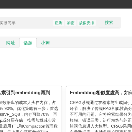
搜索
正则
加密
放假安排
网址
小摊
话题
实战：从索引到embedding再到内存管理，如何降低80%向量数据库成本
s向量数据库的成本大头在内存，占
CRAG系统通过在检索与生成间引
5%-90%。优化策略有三步：首选
环节，解决了传统RAG相似性高
IVF_SQ8，内存可降70%；再
不可用的问题。它将检索结果分为
ap或分层存储，按需加载减少常
模糊、错误三类，进行精炼与纠正
后用TTL和Compaction管理数
错误信息进入大模型。CRAG采用Mi