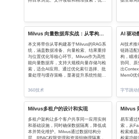
持目录浏览、文件读取和精准搜索，优化
据生命周期
了知识获取流程，提升了Agent的灵活性
Cloud
和效率。
简单三步
Milvus 向量数据库实战：从零构建高性能 RAG 系统
本文将带你从零构建基于Milvus的RAG系
AI技术推
统，涵盖数据准备、向量检索、结果重排
链路适配
与位置优化等核心环节。Milvus作为高性
构，瞄准
能向量数据库，支持大规模向量存储与检
协同、原
索，适合AI应用。通过优化索引选择、批
出Conte
量处理与缓存策略，显著提升系统性能。
Mem0优
位置优化突破U型陷阱，重排模型提高检
升向量处理
索准确性，生产环境中还需完善错误处理
程，DBC
360技术
字节跳动
与日志记录。
以易用、
代智能数
Milvus多租户的设计和实现
多租户架构让多个客户共享同一应用实例
易车通过M
和基础设施，同时确保数据隔离，降低成
索，从Fa
本并简化维护。Milvus通过数据结构分
检索难题。
层、RBAC权限管理和资源组物理隔离，
检索功能