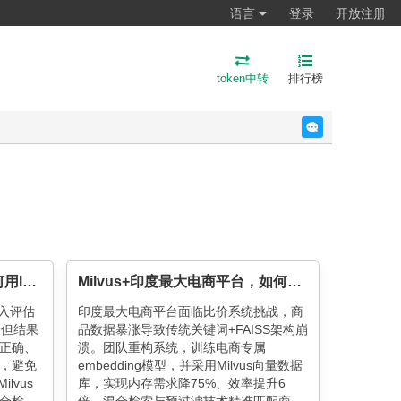
语言
登录
开放注册
token中转
排行榜
反馈
Embedding相似度虚高，如何用langchain+Milvus搭建CRAG解决？
Milvus+印度最大电商平台，如何打造服务两亿月活用户的商品比价系统
入评估
印度最大电商平台面临比价系统挑战，商
分但结果
品数据暴涨导致传统关键词+FAISS架构崩
正确、
溃。团队重构系统，训练电商专属
，避免
embedding模型，并采用Milvus向量数据
lvus
库，实现内存需求降75%、效率提升6