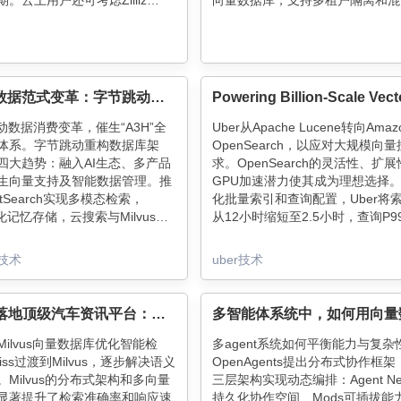
。云上用户还可考虑Zilliz
向量数据库，支持多租户隔离和混
，性能提升3-5倍，运维成本更低。
索，确保检索质量。评估器快速筛
，轻松省下真金白银！
容，内部检索不足时触发Web搜
提升时效性和准确性。
AI 驱动数据范式变革：字节跳动数据库的智能进化之路
动数据消费变革，催生“A3H”全
Uber从Apache Lucene转向Amaz
体系。字节跳动重构数据库架
OpenSearch，以应对大规模向
四大趋势：融入AI生态、多产品
求。OpenSearch的灵活性、扩
生向量支持及智能数据管理。推
GPU加速潜力使其成为理想选择
xtSearch实现多模态检索，
化批量索引和查询配置，Uber将
化记忆存储，云搜索与Milvus提
从12小时缩短至2.5小时，查询P9
效率，Supabase简化开发流
250毫秒降至120毫秒。未来计划
opilot用自然语言操作数据库。
GPU加速、读写分离和实时更新
技术
uber技术
高效、低成本为核心，打造AI时
步提升搜索性能。
据底座。
Milvus 落地顶级汽车资讯平台：如何支撑易车上亿用户的搜车需求？
ilvus向量数据库优化智能检
多agent系统如何平衡能力与复杂
iss过渡到Milvus，逐步解决语义
OpenAgents提出分布式协作框
Milvus的分布式架构和多向量
三层架构实现动态编排：Agent Net
显著提升了检索准确率和响应速
持久化协作空间、Mods可插拔能