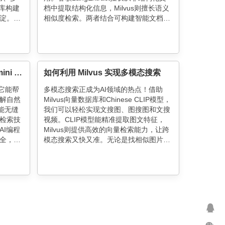
据库构建
档中提取结构化信息，Milvus则擅长语义
淀。案
相似度检索。两者结合可构建智能文档处
问题，
理系统，适用于法律、医疗等场景。通过
传统多
LangExtract提取信息并存入Milvus，可实
态编排
现语义搜索和精确元数据过滤，提升检索
效果。
CodeIndexer 开源 | 我用 Gemini CLI+Milvus，做了个替代Cursor的AI coding神器
如何利用 Milvus 实现多模态搜索
！它能帮
多模态搜索正成为AI领域的热点！借助
解自然
Milvus向量数据库和Chinese CLIP模型，
能无缝
我们可以轻松实现文搜图、图搜图和文搜
检索技
视频。CLIP模型能精准提取图文特征，
AI编程
Milvus则提供高效的向量检索能力，让跨
全，
模态搜索又快又准。无论是找相似图片，
更便
还是用文字描述搜索视频片段，这套方案
发效率的
都能搞定，为内容平台带来更智能的搜索
体验。