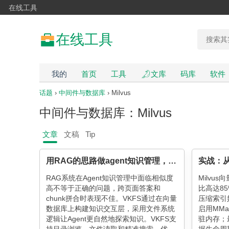
在线工具
在线工具
我的
首页
工具
文库
码库
软件
话题
›
中间件与数据库
› Milvus
中间件与数据库：Milvus
文章
文稿
Tip
用RAG的思路做agent知识管理，为什么跑不通
RAG系统在Agent知识管理中面临相似度
Milvu
高不等于正确的问题，跨页面答案和
比高达8
chunk拼合时表现不佳。VKFS通过在向量
压缩索引如
数据库上构建知识交互层，采用文件系统
启用MM
逻辑让Agent更自然地探索知识。VKFS支
驻内存；最