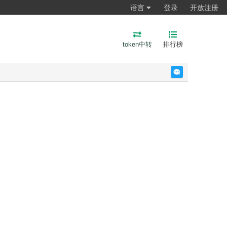
语言
登录
开放注册
token中转
排行榜
反馈