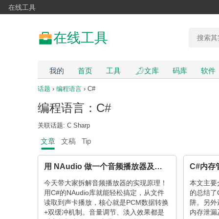
在线工具
在线工具
我的
首页
工具
文库
码库
软件
话题
›
编程语言
› C#
编程语言：C#
关联话题: C Sharp
文章
文稿
Tip
用 NAudio 做一个音频播放器及原理
今天带大家拆解音频播放器的实现原理！
本文主要
用C#的NAudio库就能轻松搞定，从文件
的总结了
读取到声卡播放，核心就是PCM数据转换
阱。另外
+双缓冲机制。音量调节、淡入效果都是
内存泄漏