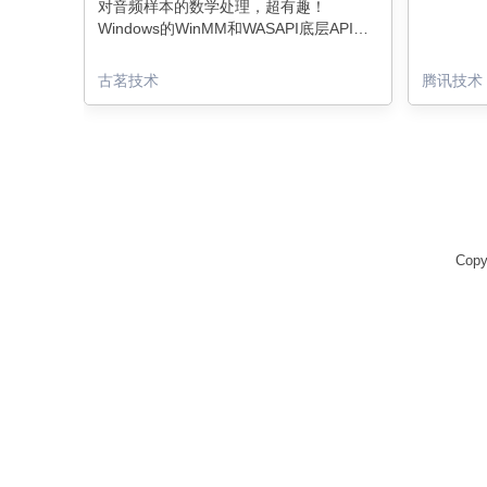
对音频样本的数学处理，超有趣！
Windows的WinMM和WASAPI底层API被
完美封装，门店收银机播背景音乐so
easy～代码示例超详细，跟着做半小时就
古茗技术
腾讯技术
能撸出播放器Demo！
Copy