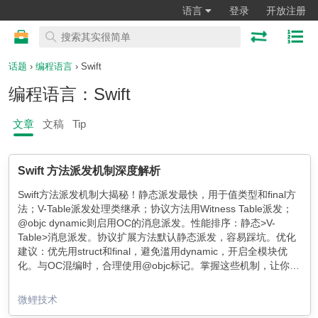
语言
登录
开放注册
话题
›
编程语言
› Swift
编程语言：Swift
文章
文稿
Tip
Swift 方法派发机制深度解析
Swift方法派发机制大揭秘！静态派发最快，用于值类型和final方
法；V-Table派发处理类继承；协议方法用Witness Table派发；
@objc dynamic则启用OC的消息派发。性能排序：静态>V-
Table>消息派发。协议扩展方法默认静态派发，容易踩坑。优化
建议：优先用struct和final，避免滥用dynamic，开启全模块优
化。与OC混编时，合理使用@objc标记。掌握这些机制，让你的
Swift代码飞起来！
微鲤技术