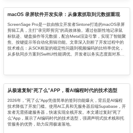
macOS 录屏软件开发实录：从像素抓取到元数据重现
ScreenSage Pro是一款由独立开发者Sintone打造的macOS录屏
剪辑工具，主打"录完即剪完"的高效体验。通过创新性地记录鼠
标轨迹、键盘操作等元数据，配合Metal渲染引擎，实现了智能聚
焦、按键提示等自动化剪辑功能。文章深入剖析了开发过程中的
技术难点：从SCK框架的稳定性问题到视频编码的比特率优化，
从多轨同步方案到SwiftUI性能调优。开发者以务实态度面对系统
限制，在保证核心体验的同时，通过分片录制等方案提升容错
性，展现了独立开发者解决复杂问题的思考路径。
从极速复制“死了么”APP，看AI编程时代的技术选型
2026年，"死了么"App凭借简单的签到功能爆火，背后是AI编程
技术降低了开发门槛。使用AI工具和无服务器后端Supabase，开
发者无需搭建服务器，快速实现全栈开发。本文通过复刻"死了
么"App，展示了AI编码时代的技术选型，强调声明式技术栈和托
管服务的优势，助力应用极速落地。