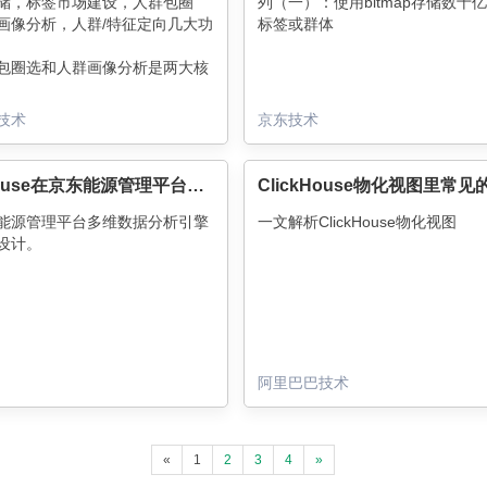
储，标签市场建设，人群包圈
列（一）：使用bitmap存储数十
画像分析，人群/特征定向几大功
标签或群体
包圈选和人群画像分析是两大核
对设计，性能，扩展性，可维护
较高的要求。也是本文中要讨论
技术
京东技术
kHouse技术的应用场景。在实践
ClickHouse的bitmap相关功
了人群包的实时预估和计算，也
ClickHouse在京东能源管理平台的实践
群包画像的分钟级计算。
能源管理平台多维数据分析引擎
一文解析ClickHouse物化视图
设计。
阿里巴巴技术
«
1
2
3
4
»