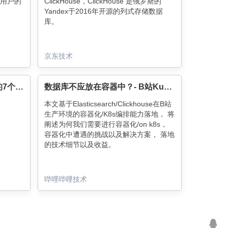
亿用户的
ClickHouse，ClickHouse 是俄罗斯的
Yandex于2016年开源的列式存储数据
库。
京东技术
ClickHouse物化视图里常见的7个坑，你踩过几个？
数据库不应放在容器中？- B站Kubernetes有状态服务实践(Elasticsearch/Clickhouse)
本文基于Elasticsearch/Clickhouse在B站
生产环境的容器化/K8s编排能力落地， 将
阐述为何我们需要进行容器化/on k8s，
容器化中遭遇的挑战以及解决方案， 落地
的技术细节以及收益。
哔哩哔哩技术