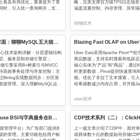
上卷及布局优化，显著提升了查
略，完美支撑百万级TPS日志场
同时，引入统一查询网关，支持
涵盖流量控制、内存管理、异常隔
询透明降级至Spark运行，确保
心设计，配合Checkpoint强一致
性。该架构已在多个业务线成功
为实时数仓提供高可靠写入能力。
得物技术
升了数据分析效率和用户体验。
点层层拆解，最佳实践一目了然！
腾讯技术面：聊聊MySQL五大核心模块
L核心技术架构详解：分层逻辑结构
Uber Eats采用Apache Pinot™
层、服务层和存储引擎层；
商品数据，支持实时搜索和低延迟
B存储引擎采用B+树索引与MVCC
核心实体为“产品”和“商品”，通过Ka
持高效事务处理与并发控制；主
时更新数据，Pinot提供快速查询
Binlog实现数据同步；分区策
能。优化了非拉丁文本搜索，引入U
数据管理。深入理解MySQL运行
哈希函数减少内存占用，并升级Ja
升数据库性能与可靠性。
时提升性能。通过小段合并任务，
低查询延迟和表大小，支持无限保
uber技术
例。
ClickHouse BSI与字典服务在B站商业化DMP中的应用实践
数据管理平台）为广告部门提供B
上一篇文章介绍了CDP中，面对
据的管理。主要功能包括用户标
或群体数十亿的数据如何存储CD