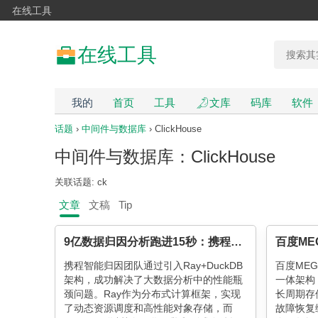
在线工具
在线工具
我的
首页
工具
文库
码库
软件
话题
›
中间件与数据库
› ClickHouse
中间件与数据库：ClickHouse
关联话题: ck
文章
文稿
Tip
9亿数据归因分析跑进15秒：携程智能归因系统如何用 Ray+DuckDB 破解算力危机？
携程智能归因团队通过引入Ray+DuckDB
百度ME
架构，成功解决了大数据分析中的性能瓶
一体架构，
颈问题。Ray作为分布式计算框架，实现
长周期存
了动态资源调度和高性能对象存储，而
故障恢复