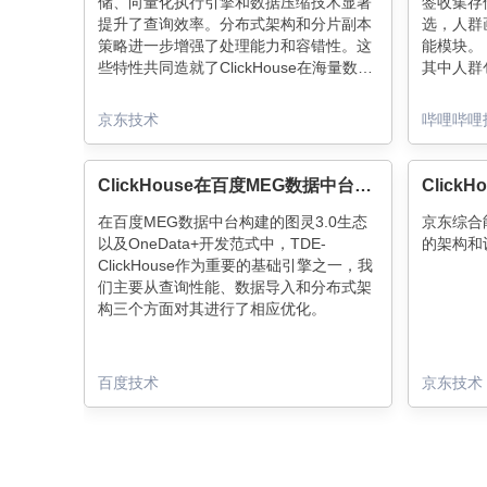
储、向量化执行引擎和数据压缩技术显著
签收集存
提升了查询效率。分布式架构和分片副本
选，人群
策略进一步增强了处理能力和容错性。这
能模块。
些特性共同造就了ClickHouse在海量数据
其中人群
处理中的卓越表现，成为OLAP领域的佼
心功能。
佼者。
性都有比
京东技术
哔哩哔哩
的Clic
中，我们利用
能，实现
ClickHouse在百度MEG数据中台的落地和优化
实现了人
在百度MEG数据中台构建的图灵3.0生态
京东综合
以及OneData+开发范式中，TDE-
的架构和
ClickHouse作为重要的基础引擎之一，我
们主要从查询性能、数据导入和分布式架
构三个方面对其进行了相应优化。
百度技术
京东技术