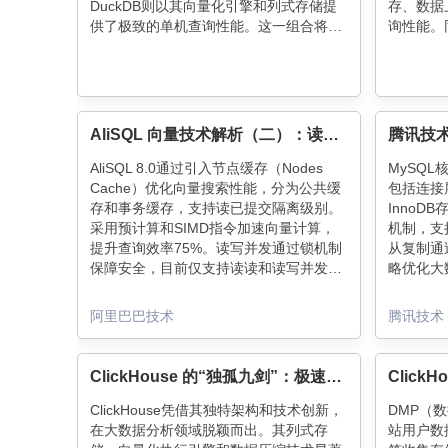
DuckDB则以其向量化引擎和列式存储提
存、数据
供了极致的单机查询性能。这一组合将9
询性能。
亿+数据的归因分析耗时从40秒降至15
将复杂查
秒，性能提升160%，同时消除了资源争
系统稳定
抢问题，显著提升了系统稳定性和扩展
应用，提
性。
AliSQL 向量技术解析（二）：读写缓存与事务并发
AliSQL 8.0通过引入节点缓存（Nodes
MySQ
Cache）优化向量搜索性能，分为公共缓
包括连接
存和事务缓存，支持读已提交隔离级别。
InnoD
采用预计算和SIMD指令加速向量计算，
机制，支
提升查询效率75%。读写并发通过锁机制
从复制通过
保障安全，目前仅支持读读和读写并发。
略优化大
后续将优化写写并发与全局缓存管理。
机制，提
阿里巴巴技术
腾讯技术
ClickHouse 的“独孤九剑”：极速查询的终极秘籍
ClickHouse凭借其独特架构和技术创新，
DMP（
在大数据分析领域脱颖而出。其列式存
站用户数