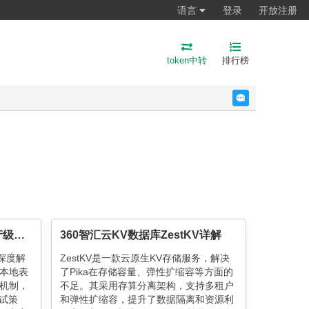
语言
登录
开放注册
token中转
排行榜
反馈
Flink ClickHouse Sink：生产级高可用写入方案
360智汇云KV数据库ZestKV详解
方案深度解
ZestKV是一款云原生KV存储服务，解决
本地表
了Pika在存储容量、弹性扩缩容等方面的
机制，
不足。其采用存算分离架构，支持多租户
重试策
和弹性扩缩容，提升了数据隔离和资源利