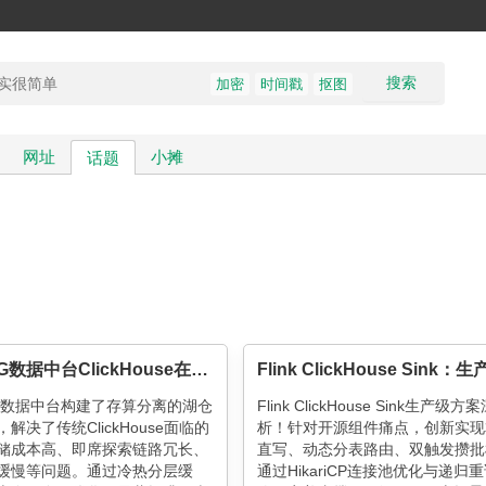
搜索
加密
时间戳
抠图
网址
小摊
话题
百度MEG数据中台ClickHouse在数据湖仓中的探索和应用
G数据中台构建了存算分离的湖仓
Flink ClickHouse Sink生产级
解决了传统ClickHouse面临的
析！针对开源组件痛点，创新实现
储成本高、即席探索链路冗长、
直写、动态分表路由、双触发攒批
缓慢等问题。通过冷热分层缓
通过HikariCP连接池优化与递归