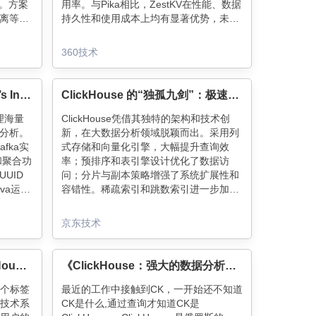
景。方案
用率。与Pika相比，ZestKV在性能、数据
离等核
持久性和使用成本上均有显著优势，未来
性保障，
还将探索多模数据库和细粒度多租户功
技术亮
能。
360技术
Blazing Fast OLAP on Uber’s Inventory and Catalog Data with Apache Pinot™
ClickHouse 的“独孤九剑”：极速查询的终极秘籍
处理海量
ClickHouse凭借其独特的架构和技术创
分析。
新，在大数据分析领域脱颖而出。采用列
fka实
式存储和向量化引擎，大幅提升查询效
和聚合功
率；预排序和表引擎设计优化了数据访
UID
问；分片与副本策略增强了系统扩展性和
va运行
容错性。稀疏索引和跳数索引进一步加速
显著降
查询。这些技术共同作用，使ClickHouse
留用
在处理海量数据时表现出色，成为联机分
京东技术
析处理的利器。
CDP技术系列（二）：ClickHouse+Bitmap实现海量数据标签及群体组合计算
《ClickHouse：强大的数据分析引擎》
单个标签
最近的工作中接触到CK，一开始还不知道
P技术系
CK是什么,通过查询才知道CK是