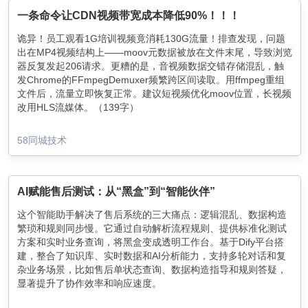
一条命令让CDN视频带宽成本降低90%！！！
诡异！员工观看1G培训视频竟消耗130G流量！排查发现，问题
出在MP4视频结构上——moov元数据被放在文件末尾，导致浏览
器反复发起206请求。更糟的是，音视频数据交错存储混乱，触
发Chrome的FFmpegDemuxer频繁跨区间读取。用ffmpeg重组
文件后，流量立即恢复正常。建议短视频优化moov位置，长视频
改用HLS流媒体。（139字）
58同城技术
AI赋能售后测试：从“黑盒”到“智能伙伴”
这个智能助手解决了售后系统的三大痛点：逻辑混乱、数据构造
繁琐和规则同步慢。它通过自动解析流程规则、提供标准化测试
方案和实时业务查询，将黑盒变成透明工作台。基于Dify平台搭
建，整合了知识库、实时数据和AI分析能力，支持多轮对话和复
杂业务场景，比如售后单状态查询、数据构造指导和规则答疑，
显著提升了协作效率和响应速度。