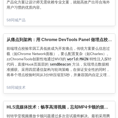
产品化方案让设计师无需依赖专业文案，就能高效产出符合海外
用户习惯的优质内容。
58同城产品
从痛点到架构：用 Chrome DevTools Panel 做埋点校验，我是怎么落地的
前端埋点校验常因工具低效成为开发痛点，传统方案要么信息过
载（如Chrome Network面板），要么配置复杂（如Charles）。
zzChromeTools创新性地通过MV3的
world:MAIN
特性注入探针
代码，直接Hook页面层的
sendBeacon
方法，实现埋点数据精
准捕获。采用四层通信架构与轮询策略，在保证安全性的同时，
将单个埋点校验时间从3分钟压缩至5秒，并兼容国内自定义埋点
协议。插件还集成Whistle代理切换等实用功能，用技术手段终结
无效加班。
58同城技术
HLS流媒体技术：畅享高清视频，忘却MP4卡顿的烦恼！
转转学堂视频播放卡顿问题通过多次尝试最终解决。最初采用腾