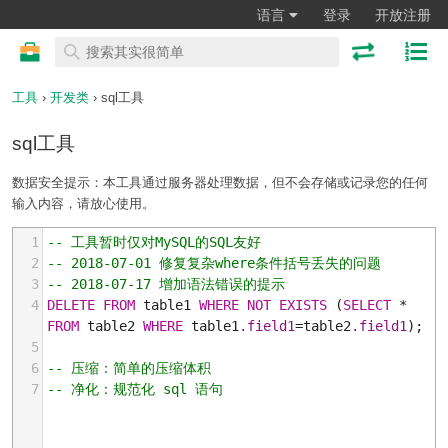
语言
登录
开放注册
工具
›
开发类
› sql工具
sql工具
数据安全提示：本工具通过服务器处理数据，但不会存储或记录您的任何
输入内容，请放心使用。
1
-- 工具暂时仅对MySQL的SQL友好
2
-- 2018-07-01 修复复杂where条件括号丢失的问题
3
-- 2018-07-17 增加语法错误的提示
4
DELETE
FROM
 table1 
WHERE
NOT
EXISTS
 (
SELECT
 * 
FROM
 table2 
WHERE
 table1
.field1
=table2
.field1
);
5
6
-- 压缩：简单的压缩体积
7
-- 净化：规范化 sql 语句