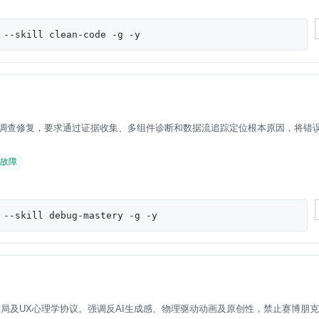
 --skill clean-code -g -y
调查修复，要求通过证据收集、多组件诊断和数据流追踪定位根本原因，将错
故障
 --skill debug-mastery -g -y
布局及UX心理学协议。强调反AI生成感、物理驱动动画及原创性，禁止赛博朋