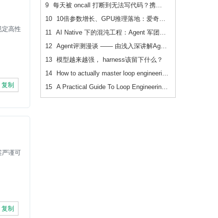
9
每天被 oncall 打断到无法写代码？携程机票前端用这套方法把重复问题解决了2/3
10
10倍参数增长、GPU推理落地：爱奇艺广告CVR模型的升级之路
规定高性
11
AI Native 下的混沌工程：Agent 军团如何重新定义系统韧性验证
12
Agent评测漫谈 —— 由浅入深讲解Agent评测
13
模型越来越强， harness该留下什么？
14
How to actually master loop engineering
复制
15
A Practical Guide To Loop Engineering Without Yourself
案严谨可
复制