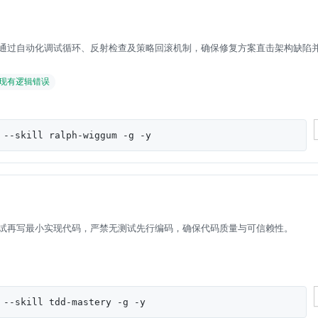
通过自动化调试循环、反射检查及策略回滚机制，确保修复方案直击架构缺陷
现有逻辑错误
 --skill ralph-wiggum -g -y
测试再写最小实现代码，严禁无测试先行编码，确保代码质量与可信赖性。
 --skill tdd-mastery -g -y