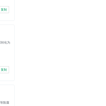
复制
误转化为
复制
克等陈腐