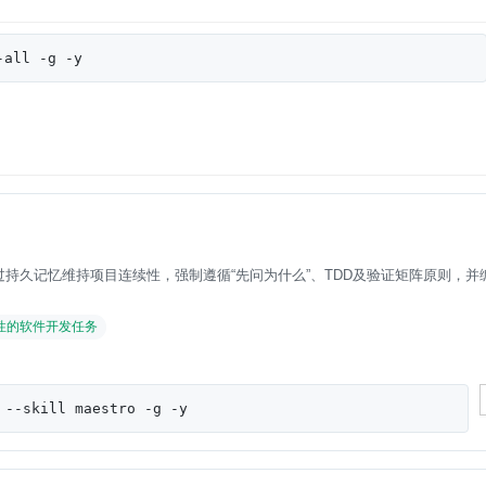
-all -g -y
通过持久记忆维持项目连续性，强制遵循“先问为什么”、TDD及验证矩阵原则，并
性的软件开发任务
 --skill maestro -g -y