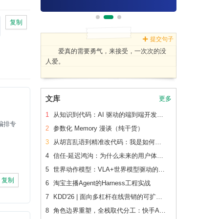
复制
提交句子
爱真的需要勇气，来接受，一次次的没
人爱。
文库
更多
1
从知识到代码：AI 驱动的端到端开发流水线（下篇）
编排专
2
参数化 Memory 漫谈（纯干货）
3
从胡言乱语到精准改代码：我是如何让 AI 读懂老项目的
4
信任-延迟鸿沟：为什么未来的用户体验会刻意变慢
5
世界动作模型：VLA+世界模型驱动的Physical AI 后训练范式跃迁
复制
6
淘宝主播Agent的Harness工程实战
7
KDD'26 | 面向多杠杆在线营销的可扩展、可追踪联合 增量建模
8
角色边界重塑，全栈取代分工：快手AI生产力体系成形