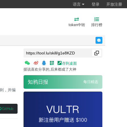
语言
登录
开放注册
token中转
排行榜
反馈
存到桌面
据说喜欢分享的,后来都成了大神
知鸦日报
每日精选
原则，并编
GitHub