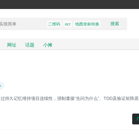
搜索
二维码
ocr
地图坐标转换
网址
话题
小摊
b
。通过持久记忆维持项目连续性，强制遵循“先问为什么”、TDD及验证矩阵