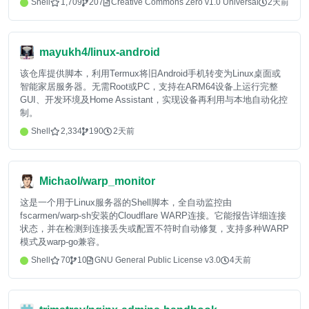
Shell
1,709
207
Creative Commons Zero v1.0 Universal
2天前
mayukh4/linux-android
该仓库提供脚本，利用Termux将旧Android手机转变为Linux桌面或
智能家居服务器。无需Root或PC，支持在ARM64设备上运行完整
GUI、开发环境及Home Assistant，实现设备再利用与本地自动化控
制。
Shell
2,334
190
2天前
Michaol/warp_monitor
这是一个用于Linux服务器的Shell脚本，全自动监控由
fscarmen/warp-sh安装的Cloudflare WARP连接。它能报告详细连接
状态，并在检测到连接丢失或配置不符时自动修复，支持多种WARP
模式及warp-go兼容。
Shell
70
10
GNU General Public License v3.0
4天前