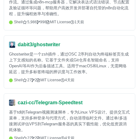
作流。通过集成n8n-mcp服务器，它解决表达式语法错误、节点配置
及验证循环等问题，帮助用户高效开发并部署自托管的n8n自动化流
程，提升编程效率与准确性。
Shell
5,986
998
MIT License
1天前
dabit3/ghostwriter
Ghostwriter是一个zsh插件，通过OSC 2序列自动为终端标签页生成
上下文感知的名称。它基于文件夹或Git仓库名智能命名，支持
OpenAI等AI作为后备描述工具。适用于macOS和Linux，无需网络
延迟，提升多标签终端的辨识度与工作效率。
Shell
27
2
MIT License
4天前
cazi-cc/Telegram-Speedtest
基于tdl的Telegram视频测速脚本，专为Linux VPS设计。提供交互式
菜单，支持多种登录与代理方式，自动清理临时文件。通过单/多连
接测试评估VPS到Telegram服务器的真实下载性能，优化低资源消
耗体验。
Shell
22
2
MIT License
4天前