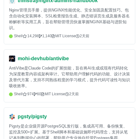
trimstray/nginx-admins-handbook
Nginx管理员手册，提供NGINX性能优化、安全加固及配置技巧。包
含自动化安装脚本、SSL检查报告生成、静态错误页生成及服务器名
称解析等实用工具，旨在帮助管理员快速掌握NGINX基础与进阶知
识。
Shell
14,298
1,140
MIT License
2天前
mohi-devhub/antivibe
AntiVibe是Claude Code的扩展技能，旨在将AI生成或现有代码转化
为深度教育内容或架构审计。它帮助用户理解代码的功能、设计决策
及替代方案，支持不同熟练程度的学习模式，提升代码可读性与知识
吸收效率。
Shell
974
60
MIT License
2天前
pgsty/pigsty
Pigsty是企业级开源PostgreSQL发行版，集成高可用、备份恢复、
监控及500+扩展。基于Shell脚本和基础设施即代码理念，支持从笔
记本到数据中心的部署，帮助用户专业地自托管Postgres集群。