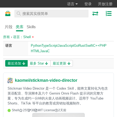
语言
登录
开放注册
片段
类库
Skills
所有
›
语言：Shell
×
语言
Python
TypeScript
JavaScript
Go
Rust
Swift
C++
PHP
HTML
Java
C
最近添加
最多 Star
最近更新
kaomei/stickman-video-director
Stickman Video Director 是一个 Codex Skill，能将文案转化为包含
英语配音、导演脚本及六个 Gemini Omni Flash 提示词的完整方
案，专为生成约一分钟的火柴人动画视频设计。适用于 YouTube
Shorts、TikTok 等平台的教育或营销短视频制作。
Shell
255
38
MIT License
2天前