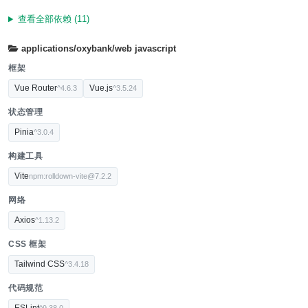
查看全部依赖 (11)
applications/oxybank/web
javascript
框架
Vue Router
Vue.js
^4.6.3
^3.5.24
状态管理
Pinia
^3.0.4
构建工具
Vite
npm:rolldown-vite@7.2.2
网络
Axios
^1.13.2
CSS 框架
Tailwind CSS
^3.4.18
代码规范
ESLint