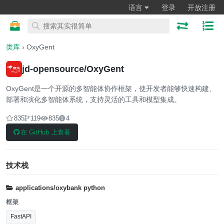
语言
登录
开放注册
类库
› OxyGent
jd-opensource/OxyGent
OxyGent是一个开源的多智能体协作框架，使开发者能够快速构建、
部署和演化多智能体系统，支持灵活的工具和模型集成。
835
119
835
4
在 GitHub 上查看
技术栈
applications/oxybank
python
框架
FastAPI