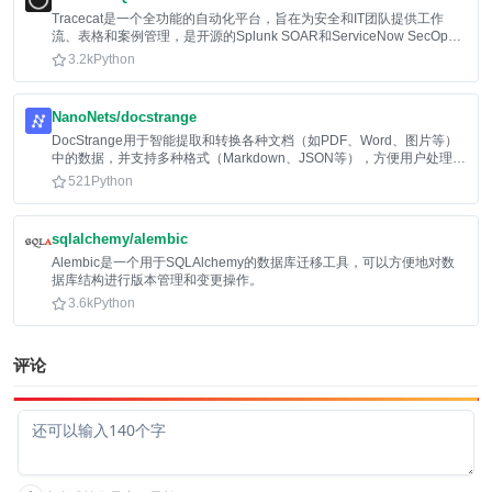
Tracecat是一个全功能的自动化平台，旨在为安全和IT团队提供工作
流、表格和案例管理，是开源的Splunk SOAR和ServiceNow SecOps
替代方案。
3.2k
Python
NanoNets/docstrange
DocStrange用于智能提取和转换各种文档（如PDF、Word、图片等）
中的数据，并支持多种格式（Markdown、JSON等），方便用户处理和
利用文档信息。
521
Python
sqlalchemy/alembic
Alembic是一个用于SQLAlchemy的数据库迁移工具，可以方便地对数
据库结构进行版本管理和变更操作。
3.6k
Python
评论