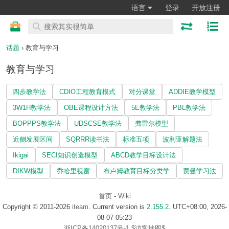
语言
登录
开放注册
话题
› 教育与学习
教育与学习
四步教学法
CDIO工程教育模式
对分课堂
ADDIE教学模型
3W1H教学法
OBE课程设计方法
5E教学法
PBL教学法
BOPPPS教学法
UDSCSE教学法
弗雷尔模型
近侧发展区间
SQRRR读书法
标准五项
波利亚解题法
Ikigai
SECI知识创造模型
ABCD教学目标设计法
DIKW模型
乔哈里视窗
布卢姆教育目标分类学
费曼学习法
首页
-
Wiki
Copyright © 2011-2026
iteam
. Current version is
2.155.2
. UTC+08:00, 2026-
08-07 05:23
浙ICP备14020137号-1
$访客地图$