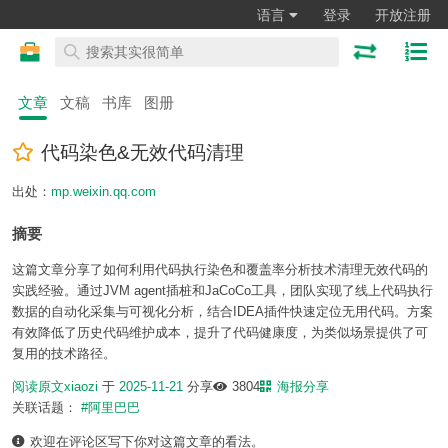
语言
登录
开放注册
文章
文稿
书库
图册
代码染色&无效代码清理
出处：
mp.weixin.qq.com
摘要
这篇文章分享了如何利用代码执行染色和覆盖率分析技术清理无效代码的
实践经验。通过JVM agent插桩和JaCoCo工具，团队实现了线上代码执行
数据的自动化采集与可视化分析，结合IDEA插件快速定位无用代码。方案
有效降低了历史代码维护成本，提升了代码健康度，为类似场景提供了可
复用的技术路径。
阅读原文
xiaozi
于
2025-11-21
分享
3804
海报分享
关联话题：
#阿里巴巴
欢迎在评论区写下你对这篇文章的看法。