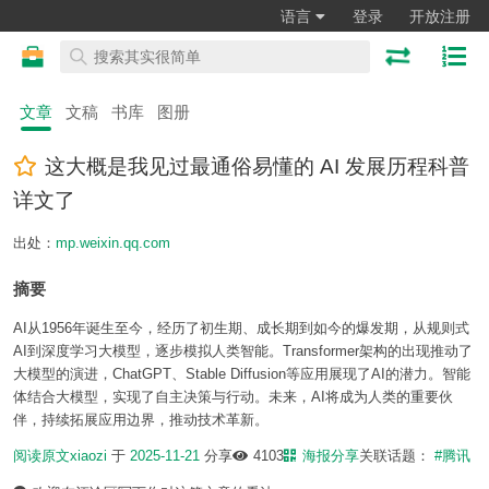
语言
登录
开放注册
文章
文稿
书库
图册
这大概是我见过最通俗易懂的 AI 发展历程科普
详文了
出处：
mp.weixin.qq.com
摘要
AI从1956年诞生至今，经历了初生期、成长期到如今的爆发期，从规则式
AI到深度学习大模型，逐步模拟人类智能。Transformer架构的出现推动了
大模型的演进，ChatGPT、Stable Diffusion等应用展现了AI的潜力。智能
体结合大模型，实现了自主决策与行动。未来，AI将成为人类的重要伙
伴，持续拓展应用边界，推动技术革新。
阅读原文
xiaozi
于
2025-11-21
分享
4103
海报分享
关联话题：
#腾讯