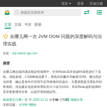
语言
登录
开放注册
文章
文稿
书库
图册
去哪儿网一次 JVM OOM 问题的深度解码与治
理实践
出处：
mp.weixin.qq.com
摘要
去哪儿网在国内酒店稳定性保障中，针对Redis高并发超时场景进行了演
练。演练发现，2.5倍峰值流量下，系统内存飙升并触发OOM。通过四步
法排查，确认是老年代空间不足导致堆内存溢出，主要原因是无界队列任
务堆积。优化建议包括将有界队列大小设为1024，并在Redis超时故障时
丢弃更新缓存任务，以提升系统稳定性。
阅读原文
汪勇一切
于
2025-11-21
分享
3759
海报分享
关联话题：
#JVM
#携程