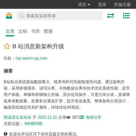
语言
登录
开放注册
文章
文稿
书库
图册
B 站消息新架构升级
出处：
mp.weixin.qq.com
摘要
B站私信系统面临数据量大、慢查询和写性能瓶颈等问题。通过架构升
级，采用多级缓存、读写分离、冷热数据分离等技术优化系统性能，提升
用户体验。单聊和群聊独立存储，异步化写操作，月度分库分表，显著降
低单表数据量。批量私信通道扩容，提升发送速度。整体架构分层设计，
确保系统稳定性和扩展性，持续优化IM系统。
阅读原文
菜涂涂
于
2025-11-21
分享
3871
海报分享
关联话题：
#哔哩哔哩
欢迎在评论区写下你对这篇文章的看法。