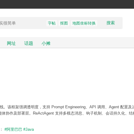
搜索
字帖
抠图
地图坐标转换
网址
话题
小摊
力全面上线。该框架强调透明度，支持 Prompt Engineering、API 调用、Agent 配
协作及部署层。ReActAgent 支持多模态消息、钩子机制、会话持久化、
题：
#阿里巴巴
#Java