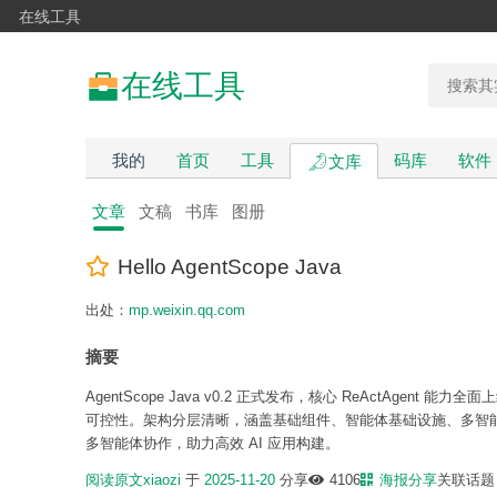
在线工具
在线工具
我的
首页
工具
码库
软件
文库
文章
文稿
书库
图册
Hello AgentScope Java
出处：
mp.weixin.qq.com
摘要
AgentScope Java v0.2 正式发布，核心 ReActAgent 能
可控性。架构分层清晰，涵盖基础组件、智能体基础设施、多智能体
多智能体协作，助力高效 AI 应用构建。
阅读原文
xiaozi
于
2025-11-20
分享
4106
海报分享
关联话