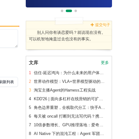
提交句子
别人问你有谈恋爱吗？就说现在没有。
可以机智地掩盖过去也没有的事实。
文库
更多
1
信任-延迟鸿沟：为什么未来的用户体验会刻意变慢
2
世界动作模型：VLA+世界模型驱动的Physical AI 后训练范式跃迁
3
淘宝主播Agent的Harness工程实战
4
KDD'26 | 面向多杠杆在线营销的可扩展、可追踪联合 增量建模
5
角色边界重塑，全栈取代分工：快手AI生产力体系成形
6
每天被 oncall 打断到无法写代码？携程机票前端用这套方法把重复问题解决了2/3
7
10倍参数增长、GPU推理落地：爱奇艺广告CVR模型的升级之路
8
AI Native 下的混沌工程：Agent 军团如何重新定义系统韧性验证