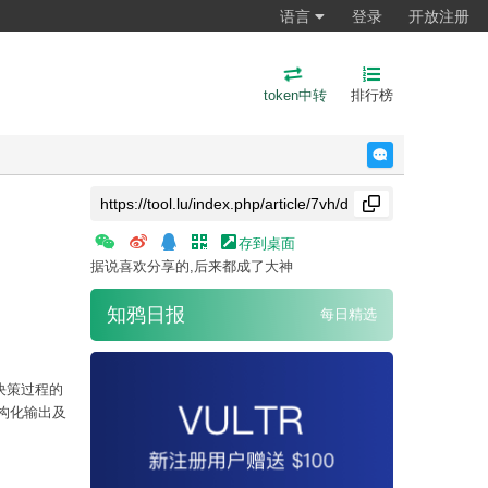
语言
登录
开放注册
token中转
排行榜
反馈
存到桌面
据说喜欢分享的,后来都成了大神
知鸦日报
每日精选
置及决策过程的
结构化输出及