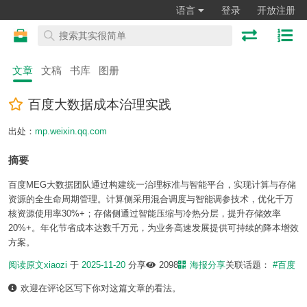
语言
登录
开放注册
文章
文稿
书库
图册
百度大数据成本治理实践
出处：
mp.weixin.qq.com
摘要
百度MEG大数据团队通过构建统一治理标准与智能平台，实现计算与存储
资源的全生命周期管理。计算侧采用混合调度与智能调参技术，优化千万
核资源使用率30%+；存储侧通过智能压缩与冷热分层，提升存储效率
20%+。年化节省成本达数千万元，为业务高速发展提供可持续的降本增效
方案。
阅读原文
xiaozi
于
2025-11-20
分享
2098
海报分享
关联话题：
#百度
欢迎在评论区写下你对这篇文章的看法。