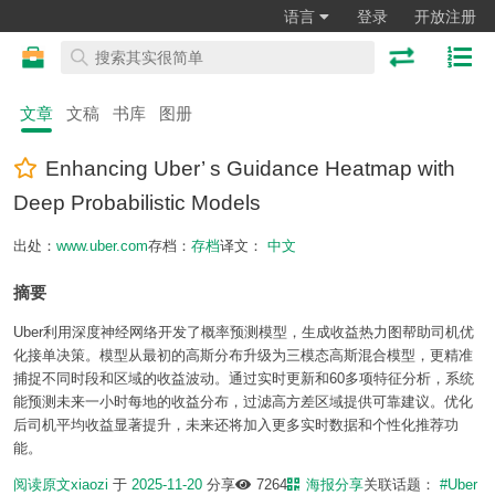
语言
登录
开放注册
文章
文稿
书库
图册
Enhancing Uber’ s Guidance Heatmap with
Deep Probabilistic Models
出处：
www.uber.com
存档：
存档
译文：
中文
摘要
Uber利用深度神经网络开发了概率预测模型，生成收益热力图帮助司机优
化接单决策。模型从最初的高斯分布升级为三模态高斯混合模型，更精准
捕捉不同时段和区域的收益波动。通过实时更新和60多项特征分析，系统
能预测未来一小时每地的收益分布，过滤高方差区域提供可靠建议。优化
后司机平均收益显著提升，未来还将加入更多实时数据和个性化推荐功
能。
阅读原文
xiaozi
于
2025-11-20
分享
7264
海报分享
关联话题：
#Uber