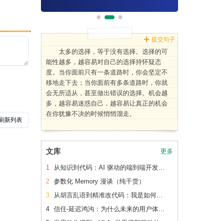
提交句子
太多的选择，等于没有选择。选择的可
能性越多，越容易对自己的选择持怀疑态
度。当你面前只有一条道路时，你会坚定不
移地走下去；当你面前有多条道路时，你就
会无所适从，甚至做出错误的选择。机会越
多，越容易迷惑自己，越容易让真正的机会
在你犹豫不决的时候悄悄溜走。
文库
更多
1
从知识到代码：AI 驱动的端到端开发流水线（下篇）
2
参数化 Memory 漫谈（纯干货）
3
从胡言乱语到精准改代码：我是如何让 AI 读懂老项目的
4
信任-延迟鸿沟：为什么未来的用户体验会刻意变慢