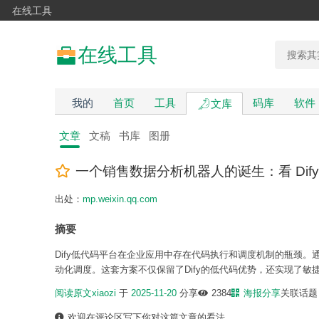
在线工具
在线工具
我的
首页
工具
码库
软件
文库
文章
文稿
书库
图册
一个销售数据分析机器人的诞生：看 Dify
出处：
mp.weixin.qq.com
摘要
Dify低代码平台在企业应用中存在代码执行和调度机制的瓶颈。通过引入
动化调度。这套方案不仅保留了Dify的低代码优势，还实现了敏
阅读原文
xiaozi
于
2025-11-20
分享
2384
海报分享
关联话
欢迎在评论区写下你对这篇文章的看法。