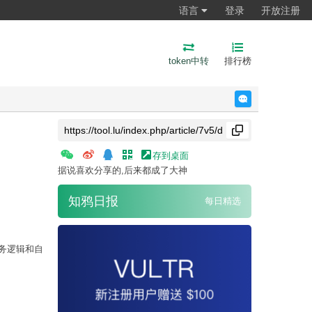
语言
登录
开放注册
token中转
排行榜
反馈
存到桌面
据说喜欢分享的,后来都成了大神
知鸦日报
每日精选
业务逻辑和自
。