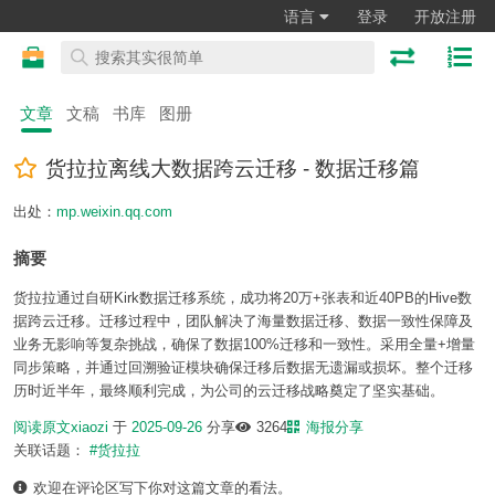
语言
登录
开放注册
文章
文稿
书库
图册
货拉拉离线大数据跨云迁移 - 数据迁移篇
出处：
mp.weixin.qq.com
摘要
货拉拉通过自研Kirk数据迁移系统，成功将20万+张表和近40PB的Hive数
据跨云迁移。迁移过程中，团队解决了海量数据迁移、数据一致性保障及
业务无影响等复杂挑战，确保了数据100%迁移和一致性。采用全量+增量
同步策略，并通过回溯验证模块确保迁移后数据无遗漏或损坏。整个迁移
历时近半年，最终顺利完成，为公司的云迁移战略奠定了坚实基础。
阅读原文
xiaozi
于
2025-09-26
分享
3264
海报分享
关联话题：
#货拉拉
欢迎在评论区写下你对这篇文章的看法。