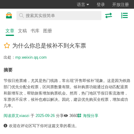
语言
登录
开放注册
文章
文稿
书库
图册
为什么你总是候补不到火车票
出处：
mp.weixin.qq.com
摘要
节假日抢票难，尤其是热门线路，常出现“开售即候补”现象。这是因为铁路
部门优先分配全程票，区间票数量有限。候补购票功能通过自动匹配退票
和新增车次，帮助旅客增加购票机会。然而，热门地区节假日客流激增，
车票供不应求，候补也难以解决。因此，建议优先购买全程票，增加成功
几率。
阅读原文
xiaozi
于
2025-09-26
分享
3660
海报分享
欢迎在评论区写下你对这篇文章的看法。