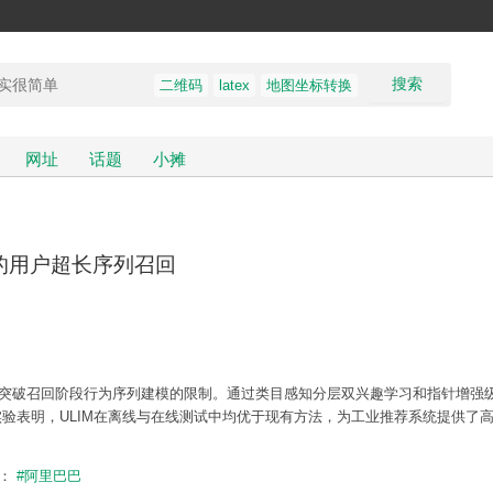
搜索
二维码
latex
地图坐标转换
网址
话题
小摊
的用户超长序列召回
功突破召回阶段行为序列建模的限制。通过类目感知分层双兴趣学习和指针增强
实验表明，ULIM在离线与在线测试中均优于现有方法，为工业推荐系统提供了
题：
#阿里巴巴