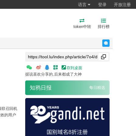
语言
登录
开放注册
token中转
排行榜
反馈
存到桌面
据说喜欢分享的,后来都成了大神
知鸦日报
每日精选
级联召回机
高效的用户