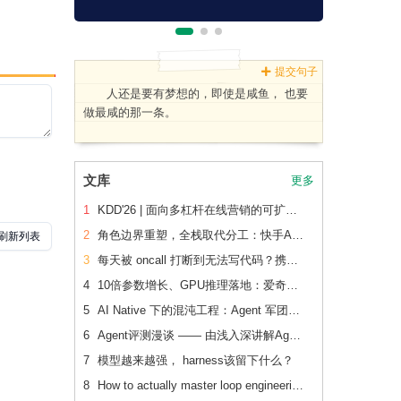
提交句子
人还是要有梦想的，即使是咸鱼， 也要
做最咸的那一条。
文库
更多
1
KDD'26 | 面向多杠杆在线营销的可扩展、可追踪联合 增量建模
2
角色边界重塑，全栈取代分工：快手AI生产力体系成形
3
每天被 oncall 打断到无法写代码？携程机票前端用这套方法把重复问题解决了2/3
4
10倍参数增长、GPU推理落地：爱奇艺广告CVR模型的升级之路
5
AI Native 下的混沌工程：Agent 军团如何重新定义系统韧性验证
6
Agent评测漫谈 —— 由浅入深讲解Agent评测
7
模型越来越强， harness该留下什么？
8
How to actually master loop engineering