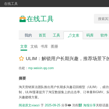
在线工具
在线工具
我的
首页
工具
码库
软件
文库
文章
文稿
书库
图册
ULIM：解锁用户长期兴趣，推荐场景下
出处：
mp.weixin.qq.com
摘要
淘天营销算法团队推出用户长期多兴趣召回模型（ULIM），成
制，ULIM显著提升了淘宝数据集上的点击率、订单量和GMV。
兴趣建模方案。
阅读原文
xiaozi
于
2025-09-25
分享
3182
海报分享
关联话