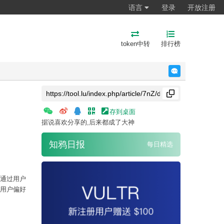
语言
登录
开放注册
token中转
排行榜
反馈
存到桌面
据说喜欢分享的,后来都成了大神
知鸦日报
每日精选
通过用户
用户偏好