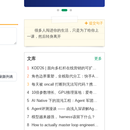
提交句子
很多人闯进你的生活，只是为了给你上
一课，然后转身离开
文库
更多
1
KDD'26 | 面向多杠杆在线营销的可扩展、可追踪联合 增量建模
2
角色边界重塑，全栈取代分工：快手AI生产力体系成形
3
每天被 oncall 打断到无法写代码？携程机票前端用这套方法把重复问题解决了2/3
4
10倍参数增长、GPU推理落地：爱奇艺广告CVR模型的升级之路
5
AI Native 下的混沌工程：Agent 军团如何重新定义系统韧性验证
6
Agent评测漫谈 —— 由浅入深讲解Agent评测
7
模型越来越强， harness该留下什么？
8
How to actually master loop engineering