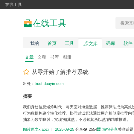
在线工具
在线工具
我的
首页
工具
码库
软件
文库
文章
文稿
书库
图册
从零开始了解推荐系统
出处：
trust.douyin.com
摘要
我们身处信息爆炸时代，每天面对海量数据，推荐算法成为高效
行为数据构建个性化推荐。协同过滤算法通过用户相似度推荐内
抽象为数学映射，实现“知其然，不必知其所以然”的精准推送。
阅读原文
xiaozi
于
2025-09-25
分享
2554
海报分享
关联话