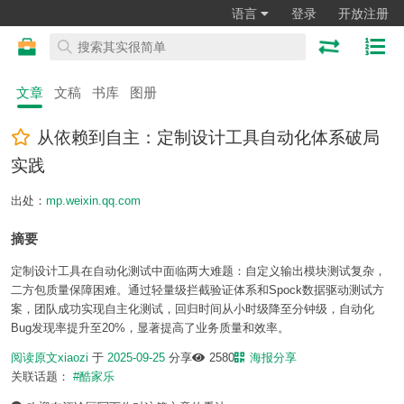
语言
登录
开放注册
文章
文稿
书库
图册
从依赖到自主：定制设计工具自动化体系破局
实践
出处：
mp.weixin.qq.com
摘要
定制设计工具在自动化测试中面临两大难题：自定义输出模块测试复杂，
二方包质量保障困难。通过轻量级拦截验证体系和Spock数据驱动测试方
案，团队成功实现自主化测试，回归时间从小时级降至分钟级，自动化
Bug发现率提升至20%，显著提高了业务质量和效率。
阅读原文
xiaozi
于
2025-09-25
分享
2580
海报分享
关联话题：
#酷家乐